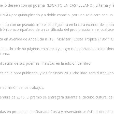
que lo deseen con un poema (ESCRITO EN CASTELLANO). El tema y la r
 DIN A4 por quintuplicado y a doble espacio por una sola cara con u
mado con un pseudónimo el cual figurará en la cara exterior del sobre
ctrónico acompañado de un certificado del propio autor en el cual acr
ta en Avenida de Andalucía nº 18, Molvízar ( Costa Tropical),18611 G
n de un libro de 80 páginas en blanco y negro más portada a color, 
iploma.
icación de sus poemas finalistas en la edición del libro.
s de la obra publicada, y los finalistas 20. Dicho libro será distribu
de admisión de los trabajos.
tiembre de 2016. El premio se entregará durante el circuito cultural de
iadas en propiedad del Granada Costa y reservándose éste el derecho d