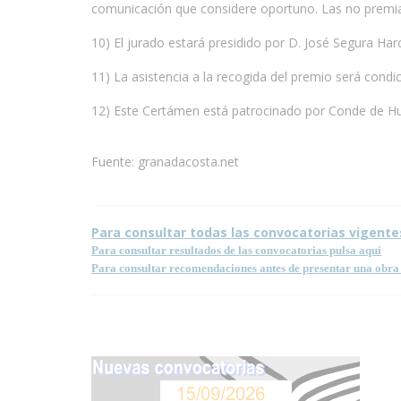
comunicación que considere oportuno. Las no premia
10) El jurado estará presidido por D. José Segura Ha
11) La asistencia a la recogida del premio será condi
12) Este Certámen está patrocinado por Conde de Hu
Fuente: granadacosta.net
Para consultar todas las convocatorias vigente
Para consultar resultados de las convocatorias pulsa aquí
Para consultar recomendaciones antes de presentar una obra 