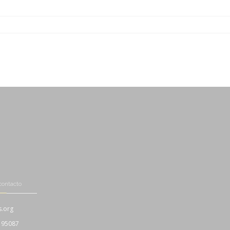
-
-
-
-
-
contacto
s.org
195087