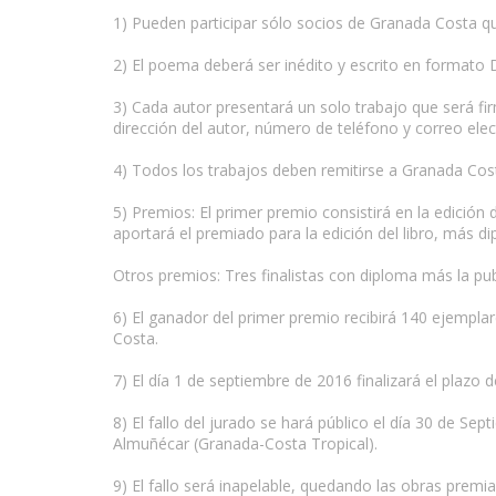
1) Pueden participar sólo socios de Granada Costa 
2) El poema deberá ser inédito y escrito en formato
www.escritores.org
3) Cada autor presentará un solo trabajo que será fir
dirección del autor, número de teléfono y correo ele
4) Todos los trabajos deben remitirse a Granada Cos
5) Premios: El primer premio consistirá en la edició
aportará el premiado para la edición del libro, más d
Otros premios: Tres finalistas con diploma más la publ
6) El ganador del primer premio recibirá 140 ejemplare
Costa.
7) El día 1 de septiembre de 2016 finalizará el plazo 
8) El fallo del jurado se hará público el día 30 de Sep
Almuñécar (Granada-Costa Tropical).
9) El fallo será inapelable, quedando las obras prem