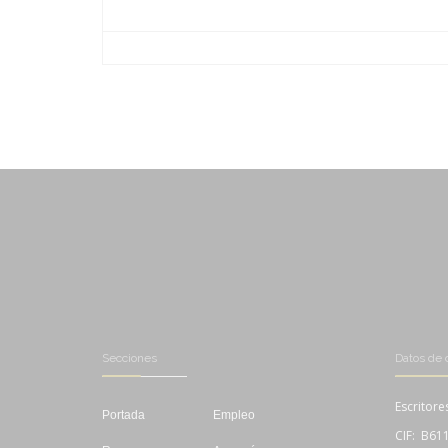
-
-
-
-
-
-
-
-
-
-
Secciones
Datos de 
Escritore
Portada
Empleo
CIF: B61