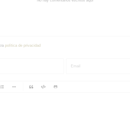
No hay comentarios escritos aquí
tra
política de privacidad
Email
-
-
-
-
-
-
-
-
-
-