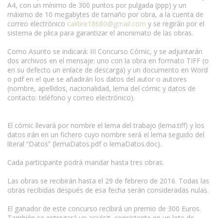
A4, con un mínimo de 300 puntos por pulgada (ppp) y un
máximo de 10 megabytes de tamaño por obra, a la cuenta de
correo electrónico
calibre18680@gmail.com
y se regirán por el
sistema de plica para garantizar el anonimato de las obras.
Como Asunto se indicará: III Concurso Cómic, y se adjuntarán
dos archivos en el mensaje: uno con la obra en formato TIFF (o
en su defecto un enlace de descarga) y un documento en Word
o pdf en el que se añadirán los datos del autor o autores
(nombre, apellidos, nacionalidad, lema del cómic y datos de
contacto: teléfono y correo electrónico).
El cómic llevará por nombre el lema del trabajo (lema.tiff) y los
datos irán en un fichero cuyo nombre será el lema seguido del
literal “Datos” (lemaDatos.pdf o lemaDatos.doc).
Cada participante podrá mandar hasta tres obras.
Las obras se recibirán hasta el 29 de febrero de 2016. Todas las
obras recibidas después de esa fecha serán consideradas nulas.
El ganador de este concurso recibirá un premio de 300 Euros.
También se entregará un accésit, consistente en un lote de