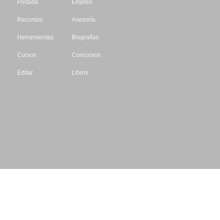
Portada
Empleo
Recursos
Asesoría
Herramientas
Biografías
Cursos
Concursos
Editar
Libros
Datos de contacto
Escritores.org