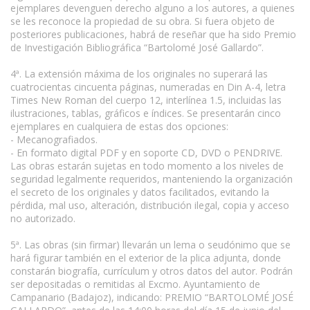
ejemplares devenguen derecho alguno a los autores, a quienes
se les reconoce la propiedad de su obra. Si fuera objeto de
posteriores publicaciones, habrá de reseñar que ha sido Premio
de Investigación Bibliográfica “Bartolomé José Gallardo”.
4ª. La extensión máxima de los originales no superará las
cuatrocientas cincuenta páginas, numeradas en Din A-4, letra
Times New Roman del cuerpo 12, interlínea 1.5, incluidas las
ilustraciones, tablas, gráficos e índices. Se presentarán cinco
ejemplares en cualquiera de estas dos opciones:
- Mecanografiados.
- En formato digital PDF y en soporte CD, DVD o PENDRIVE.
Las obras estarán sujetas en todo momento a los niveles de
seguridad legalmente requeridos, manteniendo la organización
el secreto de los originales y datos facilitados, evitando la
pérdida, mal uso, alteración, distribución ilegal, copia y acceso
no autorizado.
5ª. Las obras (sin firmar) llevarán un lema o seudónimo que se
hará figurar también en el exterior de la plica adjunta, donde
constarán biografía, currículum y otros datos del autor. Podrán
ser depositadas o remitidas al Excmo. Ayuntamiento de
Campanario (Badajoz), indicando: PREMIO “BARTOLOMÉ JOSÉ