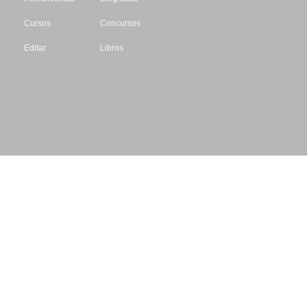
Cursos
Concursos
Editar
Libros
Datos de contacto
Escritores.org
CIF: B61195087
Email: info@escritores.org