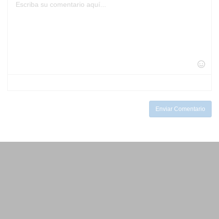
-
-
-
-
-
-
-
-
-
-
-
-
-
-
-
-
-
-
-
-
-
-
-
-
-
-
-
-
-
-
-
-
Enviar Comentario