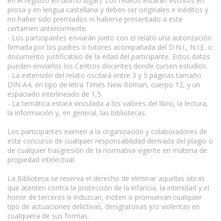
en el registro en último lugar). Los relatos estarán escritos en
prosa y en lengua castellana y deben ser originales e inéditos y
no haber sido premiados ni haberse presentado a este
certamen anteriormente.
- Los participantes enviarán junto con el relato una autorización
firmada por los padres o tutores acompañada del D.N.I., N.I.E. o
documento justificativo de la edad del participante. Estos datos
pueden enviarlos los Centros docentes donde cursen estudios.
- La extensión del relato oscilará entre 3 y 5 páginas tamaño
DIN-A4, en tipo de letra Times New Roman, cuerpo 12, y un
espaciado interlineado de 1,5.
- La temática estará vinculada a los valores del libro, la lectura,
la información y, en general, las bibliotecas.
Los participantes eximen a la organización y colaboradores de
este concurso de cualquier responsabilidad derivada del plagio o
de cualquier trasgresión de la normativa vigente en materia de
propiedad intelectual.
La Biblioteca se reserva el derecho de eliminar aquellas obras
que atenten contra la protección de la infancia, la intimidad y el
honor de terceros o induzcan, inciten o promuevan cualquier
tipo de actuaciones delictivas, denigratorias y/o violentas en
cualquiera de sus formas.