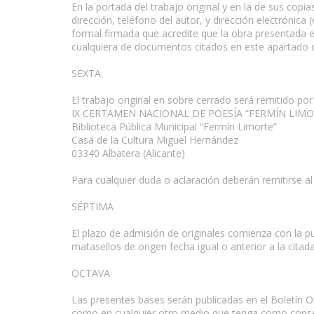
En la portada del trabajo original y en la de sus cop
dirección, teléfono del autor, y dirección electrónic
formal firmada que acredite que la obra presentada es 
cualquiera de documentos citados en este apartado co
SEXTA
El trabajo original en sobre cerrado será remitido po
IX CERTAMEN NACIONAL DE POESÍA “FERMÍN LIMO
Biblioteca Pública Municipal “Fermín Limorte”
Casa de la Cultura Miguel Hernández
03340 Albatera (Alicante)
Para cualquier duda o aclaración deberán remitirse al
SÉPTIMA
El plazo de admisión de originales comienza con la p
matasellos de origen fecha igual o anterior a la citada
OCTAVA
Las presentes bases serán publicadas en el Boletín Ofi
como en cualquier otro medio que tenga como consec