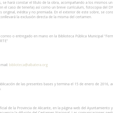
ias, se hará constar el título de la obra, acompañando a los mismos u
a (en el caso de tenerla) así como un breve currículum, fotocopia del 
original, inédita y no premiada. En el exterior de este sobre, se consi
nllevará la exclusión directa de la misma del certamen.
r correo o entregado en mano en la Biblioteca Pública Municipal “Ferm
RTE”
 mail:
biblioteca@albatera.org
ublicación de las presentes bases y termina el 15 de enero de 2016, 
.
cial de la Provincia de Alicante, en la página web del Ayuntamiento y 
uencia la difusión del Certamen Nacional. Las comunicaciones perti