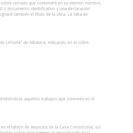
n sobre cerrado que contendrá en su interior: nombre,
DNI o documento identificativo y una declaración
gnará también el título de la obra. La falta de
ín Limorte” de Albatera, indicando en el sobre:
admitiéndose aquellos trabajos que ostenten en el
en el tablón de anuncios de la Casa Consistorial, así
nentes sobre este premio se encontrarán en la