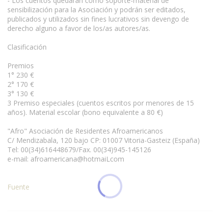
- Los cuentos quedarán como soporte-material de
sensibilización para la Asociación y podrán ser editados,
publicados y utilizados sin fines lucrativos sin devengo de
derecho alguno a favor de los/as autores/as.
Clasificación
Premios
1° 230 €
2° 170 €
3° 130 €
3 Premiso especiales (cuentos escritos por menores de 15
años). Material escolar (bono equivalente a 80 €)
"Afro" Asociación de Residentes Afroamericanos
C/ Mendizabala, 120 bajo CP: 01007 Vitoria-Gasteiz (España)
Tel: 00(34)616448679/Fax. 00(34)945-145126
e-mail: afroamericana@hotmaiLcom
Fuente