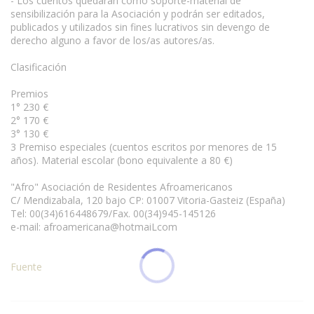
- Los cuentos quedarán como soporte-material de
sensibilización para la Asociación y podrán ser editados,
publicados y utilizados sin fines lucrativos sin devengo de
derecho alguno a favor de los/as autores/as.
Clasificación
Premios
1° 230 €
2° 170 €
3° 130 €
3 Premiso especiales (cuentos escritos por menores de 15
años). Material escolar (bono equivalente a 80 €)
"Afro" Asociación de Residentes Afroamericanos
C/ Mendizabala, 120 bajo CP: 01007 Vitoria-Gasteiz (España)
Tel: 00(34)616448679/Fax. 00(34)945-145126
e-mail: afroamericana@hotmaiLcom
Fuente