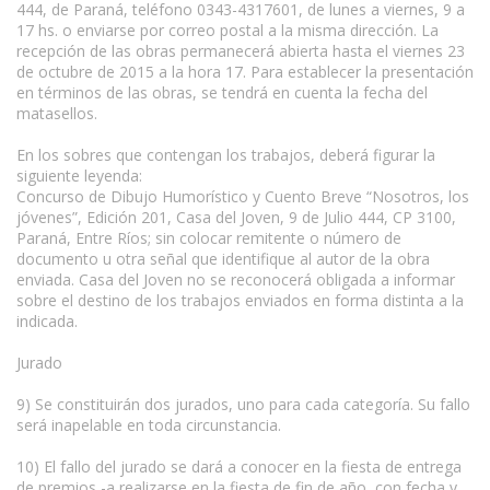
444, de Paraná, teléfono 0343-4317601, de lunes a viernes, 9 a
17 hs. o enviarse por correo postal a la misma dirección. La
recepción de las obras permanecerá abierta hasta el viernes 23
de octubre de 2015 a la hora 17. Para establecer la presentación
en términos de las obras, se tendrá en cuenta la fecha del
matasellos.
En los sobres que contengan los trabajos, deberá figurar la
siguiente leyenda:
Concurso de Dibujo Humorístico y Cuento Breve “Nosotros, los
jóvenes”, Edición 201, Casa del Joven, 9 de Julio 444, CP 3100,
Paraná, Entre Ríos; sin colocar remitente o número de
documento u otra señal que identifique al autor de la obra
enviada. Casa del Joven no se reconocerá obligada a informar
sobre el destino de los trabajos enviados en forma distinta a la
indicada.
Jurado
9) Se constituirán dos jurados, uno para cada categoría. Su fallo
será inapelable en toda circunstancia.
10) El fallo del jurado se dará a conocer en la fiesta de entrega
de premios -a realizarse en la fiesta de fin de año, con fecha y