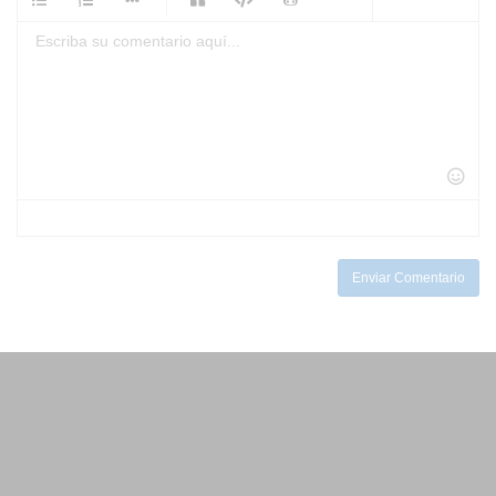
-
-
-
-
-
-
-
-
-
-
-
-
-
-
-
-
-
-
-
-
-
-
-
-
-
-
-
-
-
-
-
-
-
-
-
-
-
-
Enviar Comentario