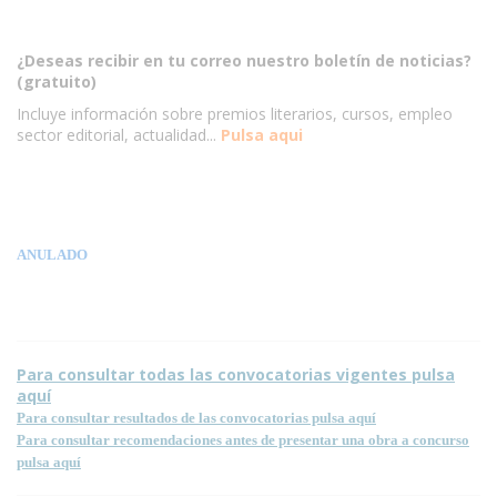
¿Deseas recibir en tu correo nuestro boletín de noticias?
(gratuito)
Incluye información sobre premios literarios, cursos, empleo
sector editorial, actualidad...
Pulsa aqui
ANULADO
Para consultar todas las convocatorias vigentes pulsa
aquí
Para consultar resultados de las convocatorias pulsa aquí
Para consultar recomendaciones antes de presentar una obra a concurso
pulsa aquí