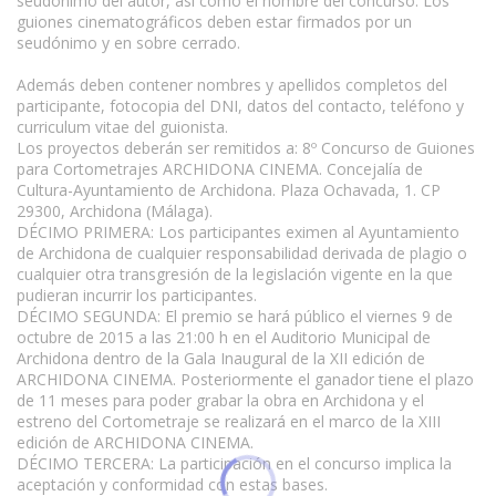
seudónimo del autor, así como el nombre del concurso. Los
guiones cinematográficos deben estar firmados por un
seudónimo y en sobre cerrado.
Además deben contener nombres y apellidos completos del
participante, fotocopia del DNI, datos del contacto, teléfono y
curriculum vitae del guionista.
Los proyectos deberán ser remitidos a: 8º Concurso de Guiones
para Cortometrajes ARCHIDONA CINEMA. Concejalía de
Cultura-Ayuntamiento de Archidona. Plaza Ochavada, 1. CP
29300, Archidona (Málaga).
DÉCIMO PRIMERA: Los participantes eximen al Ayuntamiento
de Archidona de cualquier responsabilidad derivada de plagio o
cualquier otra transgresión de la legislación vigente en la que
pudieran incurrir los participantes.
DÉCIMO SEGUNDA: El premio se hará público el viernes 9 de
octubre de 2015 a las 21:00 h en el Auditorio Municipal de
Archidona dentro de la Gala Inaugural de la XII edición de
ARCHIDONA CINEMA. Posteriormente el ganador tiene el plazo
de 11 meses para poder grabar la obra en Archidona y el
estreno del Cortometraje se realizará en el marco de la XIII
edición de ARCHIDONA CINEMA.
DÉCIMO TERCERA: La participación en el concurso implica la
aceptación y conformidad con estas bases.