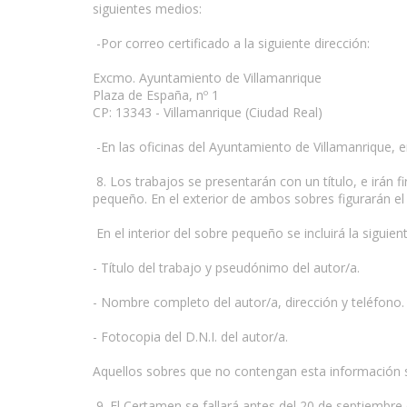
siguientes medios:
-Por correo certificado a la siguiente dirección:
Excmo. Ayuntamiento de Villamanrique
Plaza de España, nº 1
CP: 13343 - Villamanrique (Ciudad Real)
-En las oficinas del Ayuntamiento de Villamanrique, e
8. Los trabajos se presentarán con un título, e irán
pequeño. En el exterior de ambos sobres figurarán el
En el interior del sobre pequeño se incluirá la siguien
- Título del trabajo y pseudónimo del autor/a.
- Nombre completo del autor/a, dirección y teléfono.
- Fotocopia del D.N.I. del autor/a.
Aquellos sobres que no contengan esta información s
9. El Certamen se fallará antes del 20 de septiembre