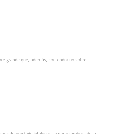
sobre grande que, además, contendrá un sobre
nocido prestigio intelectual y por miembros de la