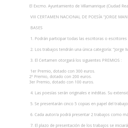
El Excmo. Ayuntamiento de Villamanrique (Ciudad Rea
VIII CERTAMEN NACIONAL DE POESÍA “JORGE MAN
www.escritores.org
BASES
1. Podrán participar todas las escritoras o escritore
2. Los trabajos tendrán una única categoría: “Jorge M
3. El Certamen otorgará los siguientes PREMIOS :
1er Premio, dotado con 300 euros.
2º Premio, dotado con 200 euros.
3er Premio, dotado con 100 euros.
4. Las poesías serán originales e inéditas. Su extensió
5. Se presentarán cinco 5 copias en papel del trabajo
6. Cada autor/a podrá presentar 2 trabajos como má
7. El plazo de presentación de los trabajos se iniciar