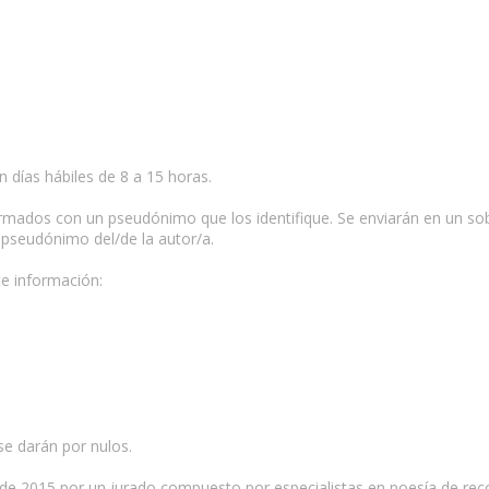
n días hábiles de 8 a 15 horas.
 firmados con un pseudónimo que los identifique. Se enviarán en un 
 pseudónimo del/de la autor/a.
te información:
e darán por nulos.
 de 2015 por un jurado compuesto por especialistas en poesía de reco