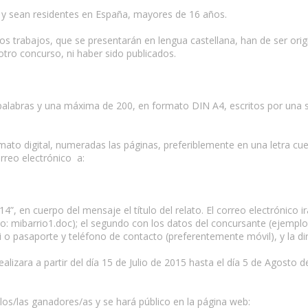
n y sean residentes en España, mayores de 16 años.
os trabajos, que se presentarán en lengua castellana, han de ser ori
 otro concurso, ni haber sido publicados.
alabras y una máxima de 200, en formato DIN A4, escritos por una sola
rmato digital, numeradas las páginas, preferiblemente en una letra c
orreo electrónico a:
4”, en cuerpo del mensaje el título del relato. El correo electrónic
mplo: mibarrio1.doc); el segundo con los datos del concursante (ejemp
i o pasaporte y teléfono de contacto (preferentemente móvil), y la dir
 realizara a partir del día 15 de Julio de 2015 hasta el día 5 de Agost
 los/las ganadores/as y se hará público en la página web: