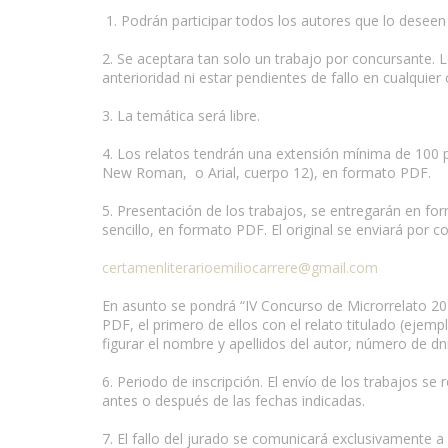
1. Podrán participar todos los autores que lo desee
2. Se aceptara tan solo un trabajo por concursante. L
anterioridad ni estar pendientes de fallo en cualquier
www.escritores.org
3. La temática será libre.
4. Los relatos tendrán una extensión mínima de 100 p
New Roman, o Arial, cuerpo 12), en formato PDF.
5. Presentación de los trabajos, se entregarán en fo
sencillo, en formato PDF. El original se enviará por c
certamenliterarioemiliocarrere@gmail.com
En asunto se pondrá “IV Concurso de Microrrelato 201
PDF, el primero de ellos con el relato titulado (eje
figurar el nombre y apellidos del autor, número de dn
6. Periodo de inscripción. El envío de los trabajos se
antes o después de las fechas indicadas.
7. El fallo del jurado se comunicará exclusivamente a