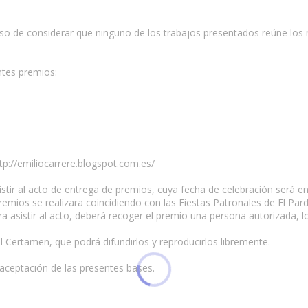
aso de considerar que ninguno de los trabajos presentados reúne los m
ntes premios:
tp://emiliocarrere.blogspot.com.es/
stir al acto de entrega de premios, cuya fecha de celebración será en
remios se realizara coincidiendo con las Fiestas Patronales de El Par
a asistir al acto, deberá recoger el premio una persona autorizada, l
 Certamen, que podrá difundirlos y reproducirlos libremente.
l aceptación de las presentes bases.