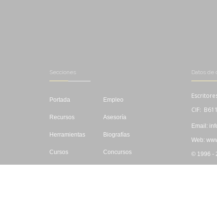
Secciones
Datos de 
Escritore
Portada
Empleo
CIF: B61
Recursos
Asesoría
Email: in
Herramientas
Biografías
Web: www.
Cursos
Concursos
© 1996 -
Editar
Libros