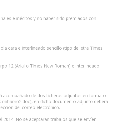
ginales e inéditos y no haber sido premiados con
 cara e interlineado sencillo (tipo de letra Times
uerpo 12 (Arial o Times New Roman) e interlineado
o irá acompañado de dos ficheros adjuntos en formato
lo: mibarrio2.doc), en dicho documento adjunto deberá
ección del correo electrónico.
o del 2014. No se aceptaran trabajos que se envíen