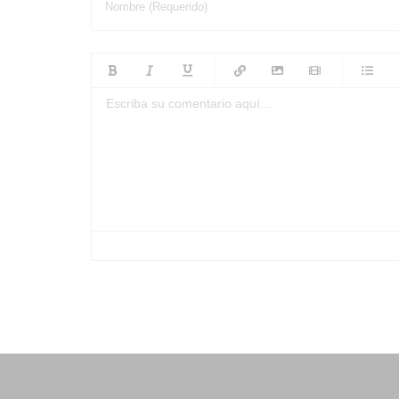
Nombre (Requerido)
-
-
-
-
-
-
-
-
-
-
-
-
-
-
-
-
-
-
-
-
-
-
-
-
-
-
-
-
-
-