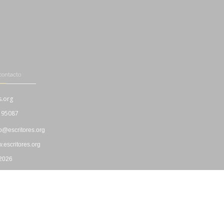
contacto
s.org
195087
fo@escritores.org
escritores.org
 2026
Boletín Informativo
|
Propiedad Intelectual
|
"Cookies"
|
Privacidad
|
Uso y Contratación