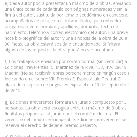
e) Cada autor podrá presentar un máximo de 2 obras, enviando
una única copia de cada título con páginas numeradas y sin la
firma del autor, sustituida por lema o seudónimo en cabecera,
acompañados de plica, con el mismo titulo, que contendrá
obligatoriamente: nombre y apellidos, domicilio, fecha de
nacimiento, teléfono y correo electrónico del autor, una breve
nota bio-biográfica del autor y una sinopsis de la obra de 20 a
30 líneas. La obra estará cosida o encuadernada. Si faltara
alguno de los requisitos la obra podrá no ser aceptada.
f) Los trabajos se enviarán por correo normal (sin certificar) a
Ediciones Irreverentes, C. Martínez de la Riva, 137, 4ªA. 28018
Madrid. (No se recibirán obras personalmente en ningún caso.)
Indicando en el sobre: VIII Premio El Espectáculo Teatral. El
plazo de recepción de originales expira el día 20 de septiembre
de 2015.
g) Ediciones Irreverentes formará un jurado compuesto por 3
personas. La obra será escogida entre un máximo de 3 obras
finalistas propuestas al jurado por el comité de lectura. El
veredicto del jurado será inapelable. Ediciones irreverentes se
reserva el derecho de dejar el premio desierto.
h) El fallo del jurado se hará público a comienzos de octubre por