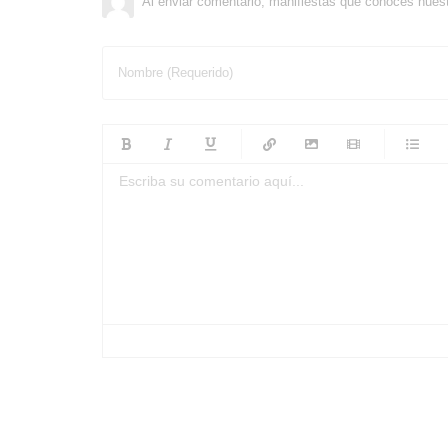
Al enviar comentario, manifiestas que conoces nues
Nombre (Requerido)
-
-
-
-
-
-
-
-
-
-
-
-
-
-
-
-
-
-
-
-
-
-
-
-
-
-
-
-
-
-