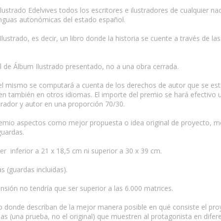
lustrado Edelvives todos los escritores e ilustradores de cualquier 
lenguas autonómicas del estado español.
lustrado, es decir, un libro donde la historia se cuente a través de
al de Álbum Ilustrado presentado, no a una obra cerrada.
del mismo se computará a cuenta de los derechos de autor que se esti
en también en otros idiomas. El importe del premio se hará efectivo
strador y autor en una proporción 70/30.
premio aspectos como mejor propuesta o idea original de proyecto, me
guardas.
er inferior a 21 x 18,5 cm ni superior a 30 x 39 cm.
s (guardas incluidas).
ensión no tendría que ser superior a las 6.000 matrices.
donde describan de la mejor manera posible en qué consiste el proye
s (una prueba, no el original) que muestren al protagonista en difer