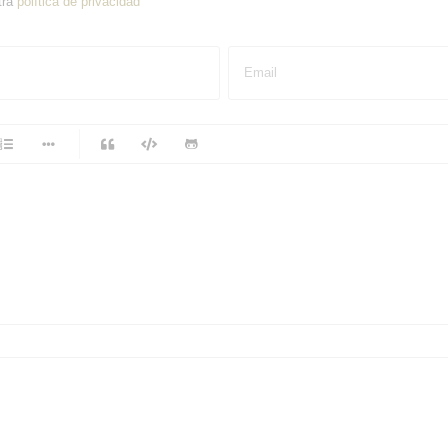
tra
política de privacidad
Email
-
-
-
-
-
-
-
-
-
-
-
-
-
-
-