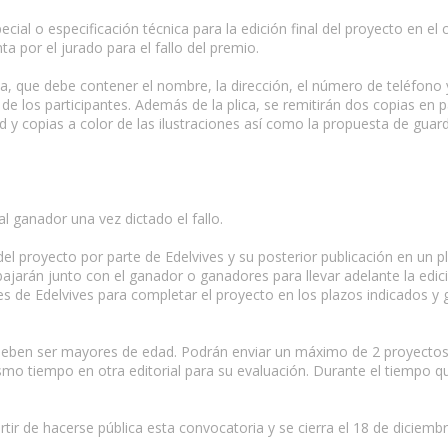
ecial o especificación técnica para la edición final del proyecto en el
a por el jurado para el fallo del premio.
a, que debe contener el nombre, la dirección, el número de teléfono y
de los participantes. Además de la plica, se remitirán dos copias en p
rd y copias a color de las ilustraciones así como la propuesta de guar
nal ganador una vez dictado el fallo.
 del proyecto por parte de Edelvives y su posterior publicación en un
abajarán junto con el ganador o ganadores para llevar adelante la edi
s de Edelvives para completar el proyecto en los plazos indicados y g
 deben ser mayores de edad. Podrán enviar un máximo de 2 proyectos
smo tiempo en otra editorial para su evaluación. Durante el tiempo qu
rtir de hacerse pública esta convocatoria y se cierra el 18 de diciemb