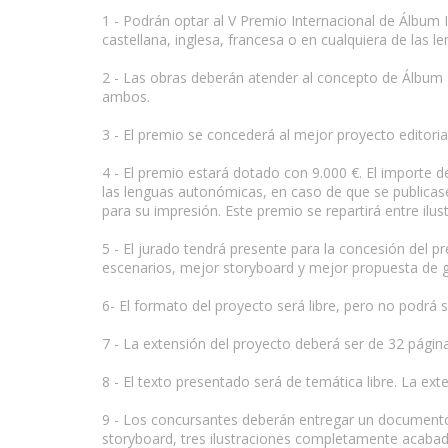
1 - Podrán optar al V Premio Internacional de Álbum I
castellana, inglesa, francesa o en cualquiera de las 
2 - Las obras deberán atender al concepto de Álbum I
ambos.
www.escritores.org
3 - El premio se concederá al mejor proyecto editori
4 - El premio estará dotado con 9.000 €. El importe 
las lenguas autonómicas, en caso de que se publicas
para su impresión. Este premio se repartirá entre ilu
5 - El jurado tendrá presente para la concesión del 
escenarios, mejor storyboard y mejor propuesta de 
6- El formato del proyecto será libre, pero no podrá s
7 - La extensión del proyecto deberá ser de 32 página
8 - El texto presentado será de temática libre. La ext
9 - Los concursantes deberán entregar un documento 
storyboard, tres ilustraciones completamente acabada