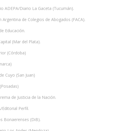
 ADEPA/Diario La Gaceta (Tucumán).
Argentina de Colegios de Abogados (FACA).
e Educación.
ital (Mar del Plata).
ior (Córdoba)
marca)
e Cuyo (San Juan)
 (Posadas)
ma de Justicia de la Nación.
itorial Perfil.
 Bonaerenses (DiB).
rio Los Andes (Mendoza)