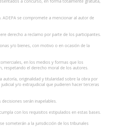
resentados a concurso, en forma totalmente gratuita,
una. ADEPA se compromete a mencionar al autor de
nere derecho a reclamo por parte de los participantes.
rsonas y/o bienes, con motivo o en ocasión de la
 comerciales, en los medios y formas que los
n, respetando el derecho moral de los autores.
 autoría, originalidad y titularidad sobre la obra por
udicial y/o extrajudicial que pudieren hacer terceras
s decisiones serán inapelables.
cumpla con los requisitos estipulados en estas bases.
 se someterán a la jurisdicción de los tribunales