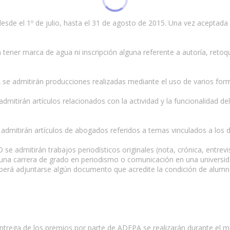
desde el 1º de julio, hasta el 31 de agosto de 2015. Una vez aceptada 
n tener marca de agua ni inscripción alguna referente a autoría, reto
admitirán producciones realizadas mediante el uso de varios format
tirán artículos relacionados con la actividad y la funcionalidad del P
mitirán artículos de abogados referidos a temas vinculados a los d
e admitirán trabajos periodísticos originales (nota, crónica, entrevis
na carrera de grado en periodismo o comunicación en una universidad
berá adjuntarse algún documento que acredite la condición de alumno 
entrega de los premios por parte de ADEPA se realizarán durante el 