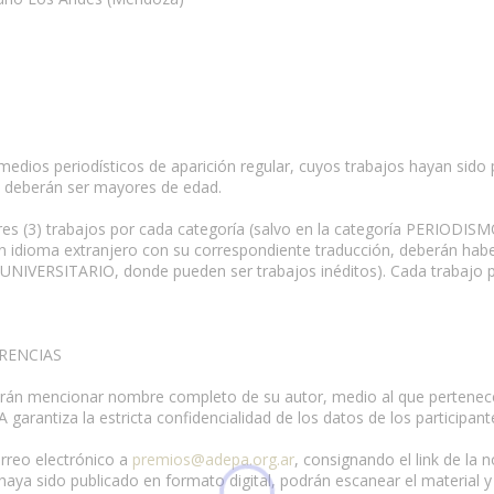
edios periodísticos de aparición regular, cuyos trabajos hayan sido p
es deberán ser mayores de edad.
 tres (3) trabajos por cada categoría (salvo en la categoría PERIODI
 en idioma extranjero con su correspondiente traducción, deberán haber
 UNIVERSITARIO, donde pueden ser trabajos inéditos). Cada trabajo 
RENCIAS
erán mencionar nombre completo de su autor, medio al que pertenece 
 garantiza la estricta confidencialidad de los datos de los participant
rreo electrónico a
premios@adepa.org.ar
, consignando el link de la
 haya sido publicado en formato digital, podrán escanear el material