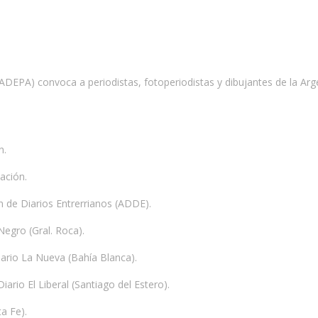
ADEPA) convoca a periodistas, fotoperiodistas y dibujantes de la Arge
n.
ación.
de Diarios Entrerrianos (ADDE).
gro (Gral. Roca).
io La Nueva (Bahía Blanca).
o El Liberal (Santiago del Estero).
a Fe).