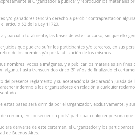
expresamente al Organizador a publicar y reproducir los materiales p
ntes y/o ganadores tendrán derecho a percibir contraprestación alg
el artículo 52 de la Ley 11723.
car, parcial o totalmente, las bases de este concurso, sin que ello ge
rjuicios que pudiera sufrir los participantes y/o terceros, en sus pe
retiro de los premios y/o por la utilización de los mismos.
 sus nombres, voces e imágenes, y a publicar los materiales sin fines
alguna, hasta transcurridos cinco (5) años de finalizado el certame
to del presente reglamento y su aceptación; la declaración jurada de la
ntener indemne a los organizadores en relación a cualquier reclamo j
esentado.
de estas bases será dirimida por el Organizador, exclusivamente, y su
n de compra, en consecuencia podrá participar cualquier persona que 
 pudiera derivarse de este certamen, el Organizador y los participantes
dad de Buenos Aires.