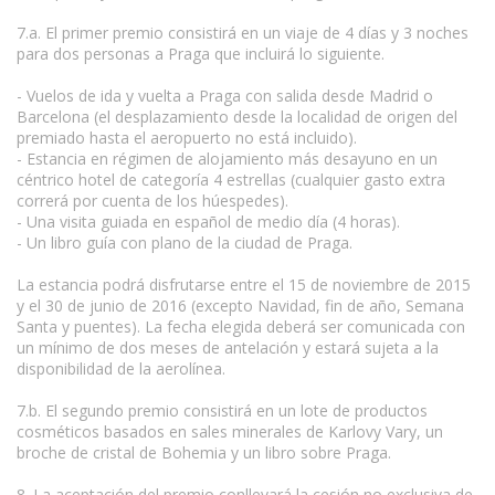
7.a. El primer premio consistirá en un viaje de 4 días y 3 noches
para dos personas a Praga que incluirá lo siguiente.
- Vuelos de ida y vuelta a Praga con salida desde Madrid o
Barcelona (el desplazamiento desde la localidad de origen del
premiado hasta el aeropuerto no está incluido).
- Estancia en régimen de alojamiento más desayuno en un
céntrico hotel de categoría 4 estrellas (cualquier gasto extra
correrá por cuenta de los húespedes).
- Una visita guiada en español de medio día (4 horas).
- Un libro guía con plano de la ciudad de Praga.
La estancia podrá disfrutarse entre el 15 de noviembre de 2015
y el 30 de junio de 2016 (excepto Navidad, fin de año, Semana
Santa y puentes). La fecha elegida deberá ser comunicada con
un mínimo de dos meses de antelación y estará sujeta a la
disponibilidad de la aerolínea.
7.b. El segundo premio consistirá en un lote de productos
cosméticos basados en sales minerales de Karlovy Vary, un
broche de cristal de Bohemia y un libro sobre Praga.
8. La aceptación del premio conllevará la cesión no exclusiva de