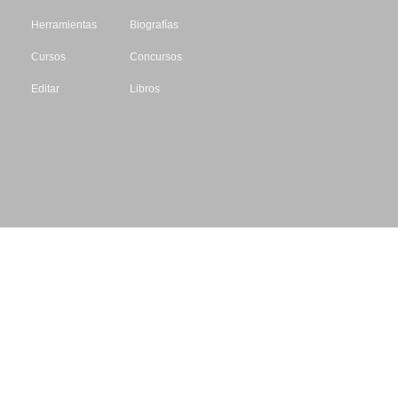
Herramientas
Biografías
Cursos
Concursos
Editar
Libros
Datos de contacto
Escritores.org
CIF: B61195087