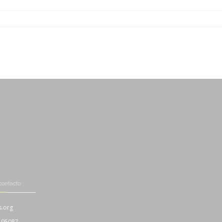
-
-
-
-
contacto
s.org
195087