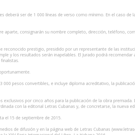
ntes deberá ser de 1 000 líneas de verso como mínimo. En el caso de 
e aparte, consignarán su nombre completo, dirección, teléfono, corr
de reconocido prestigio, presidido por un representante de las instit
ple y los resultados serán inapelables. El Jurado podrá recomendar a 
finalistas.
 oportunamente.
n 3 000 pesos convertibles, e incluye diploma acreditativo, la publicaci
s exclusivos por cinco años para la publicación de la obra premiada. 
dinada con la editorial Letras Cubanas y, de concretarse, la nueva e
sta el 15 de septiembre de 2015.
os medios de difusión y en la página web de Letras Cubanas (www.letra
 la XXV Feria Internacional del Libro, La Habana 2016.