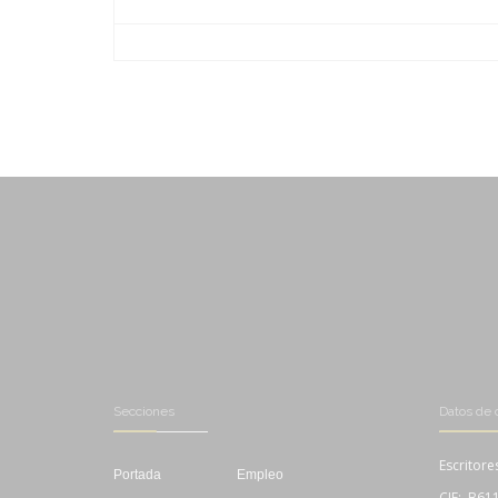
-
-
-
-
-
-
-
-
Secciones
Datos de 
Escritore
Portada
Empleo
CIF: B61