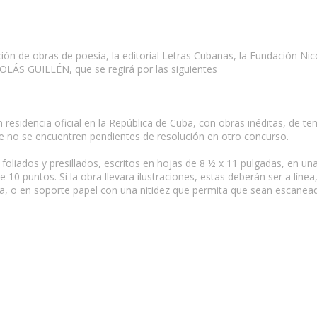
ón de obras de poesía, la editorial Letras Cubanas, la Fundación Nico
LÁS GUILLÉN, que se regirá por las siguientes
 residencia oficial en la República de Cuba, con obras inéditas, de te
e no se encuentren pendientes de resolución en otro concurso.
foliados y presillados, escritos en hojas de 8 ½ x 11 pulgadas, en u
 10 puntos. Si la obra llevara ilustraciones, estas deberán ser a líne
a, o en soporte papel con una nitidez que permita que sean escanead