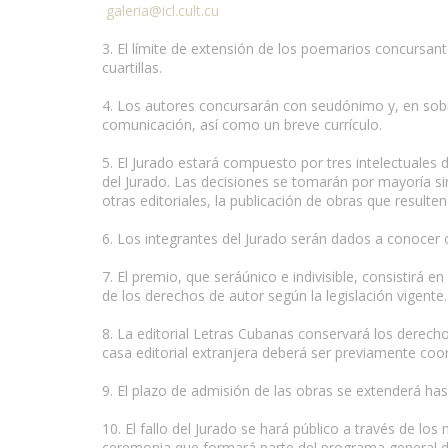
galeria@icl.cult.cu
3. El límite de extensión de los poemarios concursa
cuartillas.
4. Los autores concursarán con seudónimo y, en sobr
comunicación, así como un breve currículo.
5. El Jurado estará compuesto por tres intelectuales 
del Jurado. Las decisiones se tomarán por mayoría sim
otras editoriales, la publicación de obras que resulten 
6. Los integrantes del Jurado serán dados a conocer
7. El premio, que seráúnico e indivisible, consistirá e
de los derechos de autor según la legislación vigente.
8. La editorial Letras Cubanas conservará los derecho
casa editorial extranjera deberá ser previamente coor
9. El plazo de admisión de las obras se extenderá ha
10. El fallo del Jurado se hará público a través de l
ceremonia que formará parte del programa general de