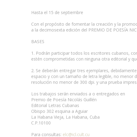
Hasta el 15 de septiembre
Con el propósito de fomentar la creación y la promoci
a la decimosexta edición del PREMIO DE POESÍA NICO
BASES
www.escritores.org
1. Podrán participar todos los escritores cubanos, con
estén comprometidas con ninguna otra editorial y qu
2. Se deberán entregar tres ejemplares, debidamente 
espacio y con un tamaño de letra legible, no menor de
resolución no menor de 300 dpi. y una prueba impres
Los trabajos serán enviados a o entregados en
Premio de Poesía Nicolás Guillén
Editorial Letras Cubanas
Obispo 302 esquina a Aguiar
La Habana Vieja, La Habana, Cuba
C.P.10100
Para consultas:
elc@icl.cult.cu