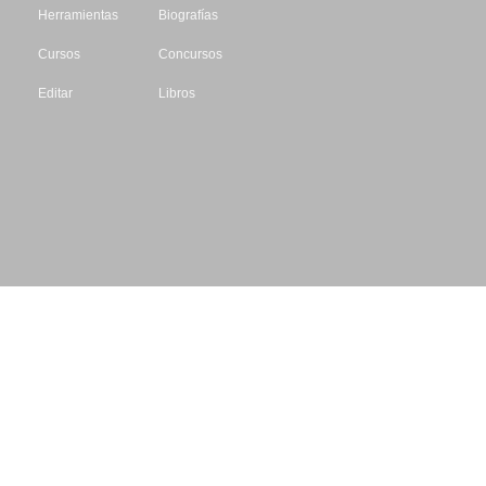
Herramientas
Biografías
Cursos
Concursos
Editar
Libros
Datos de contacto
Escritores.org
CIF: B61195087
Email: info@escritores.org