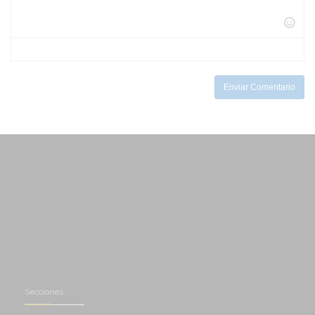
-
-
-
-
-
-
-
-
-
-
-
-
-
-
Enviar Comentario
Secciones