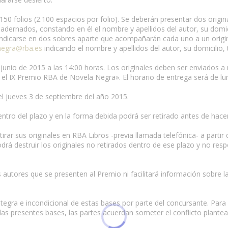
150 folios (2.100 espacios por folio). Se deberán presentar dos ori
adernados, constando en él el nombre y apellidos del autor, su domici
ndicarse en dos sobres aparte que acompañarán cada uno a un origin
negra@rba.es
indicando el nombre y apellidos del autor, su domicilio,
e junio de 2015 a las 14:00 horas. Los originales deben ser enviados a
 el IX Premio RBA de Novela Negra». El horario de entrega será de lun
el jueves 3 de septiembre del año 2015.
ntro del plazo y en la forma debida podrá ser retirado antes de hacers
rar sus originales en RBA Libros -previa llamada telefónica- a partir 
podrá destruir los originales no retirados dentro de ese plazo y no re
tores que se presenten al Premio ni facilitará información sobre la cl
ntegra e incondicional de estas bases por parte del concursante. Par
las presentes bases, las partes acuerdan someter el conflicto plantead