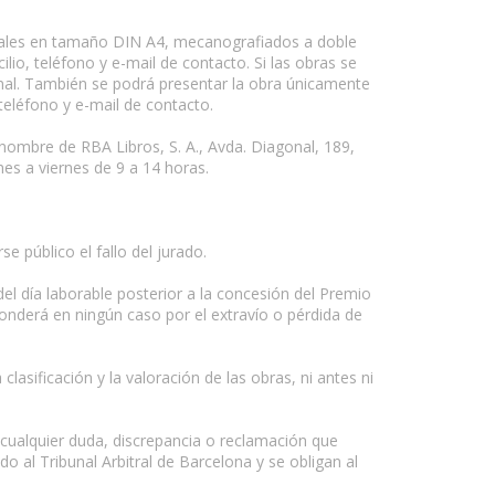
ginales en tamaño DIN A4, mecanografiados a doble
lio, teléfono y e-mail de contacto. Si las obras se
al. También se podrá presentar la obra únicamente
 teléfono y e-mail de contacto.
 nombre de RBA Libros, S. A., Avda. Diagonal, 189,
es a viernes de 9 a 14 horas.
e público el fallo del jurado.
del día laborable posterior a la concesión del Premio
sponderá en ningún caso por el extravío o pérdida de
asificación y la valoración de las obras, ni antes ni
a cualquier duda, discrepancia o reclamación que
o al Tribunal Arbitral de Barcelona y se obligan al