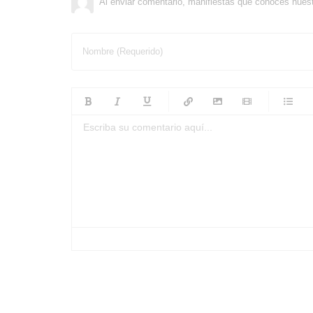
Al enviar comentario, manifiestas que conoces nues
Nombre (Requerido)
-
-
-
-
-
-
-
-
-
-
-
-
-
-
-
-
-
-
-
-
-
-
-
-
-
-
-
-
-
-