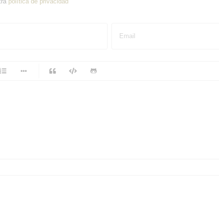
tra
política de privacidad
Email
-
-
-
-
-
-
-
-
-
-
-
-
-
-
-