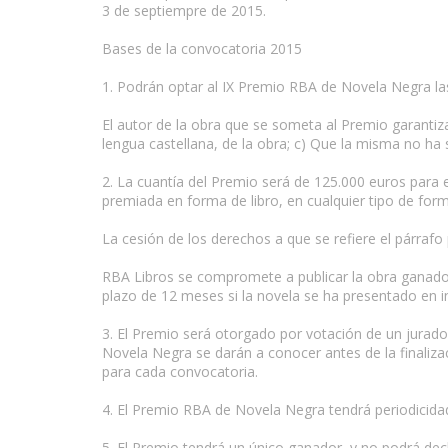
3 de septiempre de 2015.
Bases de la convocatoria 2015
www.escritores.org
1. Podrán optar al IX Premio RBA de Novela Negra las
El autor de la obra que se someta al Premio garantiza
lengua castellana, de la obra; c) Que la misma no ha
2. La cuantía del Premio será de 125.000 euros para 
premiada en forma de libro, en cualquier tipo de form
La cesión de los derechos a que se refiere el párrafo
RBA Libros se compromete a publicar la obra ganadora
plazo de 12 meses si la novela se ha presentado en i
3. El Premio será otorgado por votación de un jura
Novela Negra se darán a conocer antes de la finaliza
para cada convocatoria.
4. El Premio RBA de Novela Negra tendrá periodicida
5. El Premio tendrá un único ganador, y no podrá decl