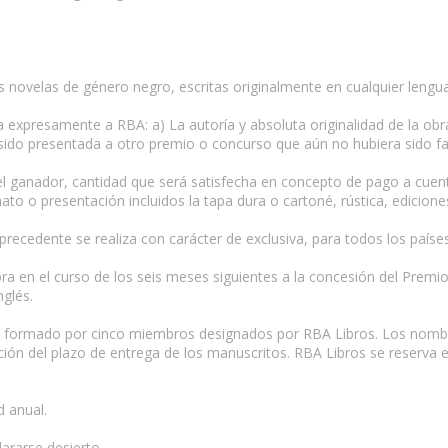
 novelas de género negro, escritas originalmente en cualquier lengua
 expresamente a RBA: a) La autoría y absoluta originalidad de la obra
 sido presentada a otro premio o concurso que aún no hubiera sido f
el ganador, cantidad que será satisfecha en concepto de pago a cuent
ato o presentación incluidos la tapa dura o cartoné, rústica, edicion
 precedente se realiza con carácter de exclusiva, para todos los país
 en el curso de los seis meses siguientes a la concesión del Premio s
nglés.
do formado por cinco miembros designados por RBA Libros. Los nombr
ción del plazo de entrega de los manuscritos. RBA Libros se reserva e
d anual.
ararse desierto.