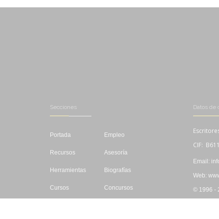
Secciones
Datos de 
Escritore
Portada
Empleo
CIF: B61
Recursos
Asesoría
Email: in
Herramientas
Biografías
Web: www.
Cursos
Concursos
© 1996 -
Editar
Libros