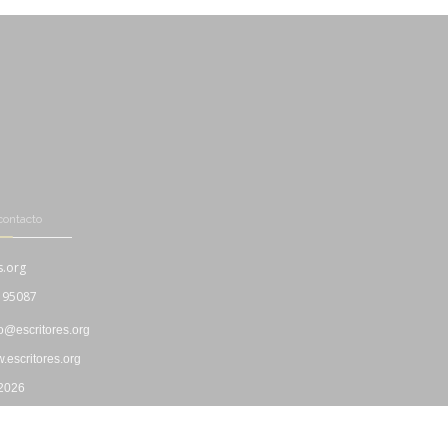
contacto
s.org
195087
fo@escritores.org
escritores.org
 2026