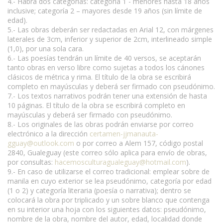
4.- Habrá dos categorías: categoría 1 - menores hasta 18 años
inclusive; categoría 2 – mayores desde 19 años (sin límite de
edad).
5.- Las obras deberán ser redactadas en Arial 12, con márgenes
laterales de 3cm, inferior y superior de 2cm, interlineado simple
(1,0), por una sola cara.
6.- Las poesías tendrán un límite de 40 versos, se aceptarán
tanto obras en verso libre como sujetas a todos los cánones
clásicos de métrica y rima. El título de la obra se escribirá
completo en mayúsculas y deberá ser firmado con pseudónimo.
7.- Los textos narrativos podrán tener una extensión de hasta
10 páginas. El título de la obra se escribirá completo en
mayúsculas y deberá ser firmado con pseudónimo.
8.- Los originales de las obras podrán enviarse por correo
electrónico a la dirección
certamen-jjmanauta-
gguay@outlook.com
o por correo a Alem 157, código postal
2840, Gualeguay (este correo sólo aplica para envío de obras,
por consultas:
hacemosculturagualeguay@hotmail.com
).
9.- En caso de utilizarse el correo tradicional: emplear sobre de
manila en cuyo exterior se lea pseudónimo, categoría por edad
(1 o 2) y categoría literaria (poesía o narrativa); dentro se
colocará la obra por triplicado y un sobre blanco que contenga
en su interior una hoja con los siguientes datos: pseudónimo,
nombre de la obra, nombre del autor, edad, localidad donde