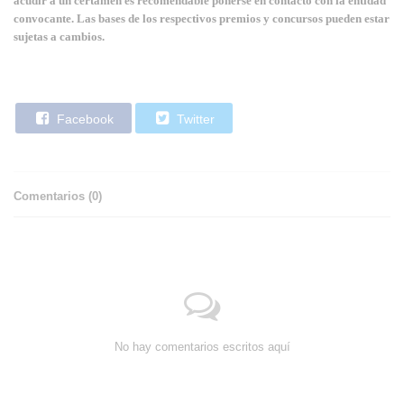
acudir a un certamen es recomendable ponerse en contacto con la entidad
convocante. Las bases de los respectivos premios y concursos pueden estar
sujetas a cambios.
Facebook
Twitter
Comentarios (
0
)
No hay comentarios escritos aquí