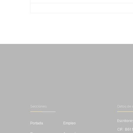
-
-
-
-
-
-
Secciones
Datos de 
Escritore
Portada
Empleo
CIF: B61