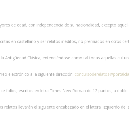
ores de edad, con independencia de su nacionalidad, excepto aquellas
critas en castellano y ser relatos inéditos, no premiados en otros c
la Antigüedad Clásica, entendiéndose como tal todas aquellas cultur
eo electrónico a la siguiente dirección:
concursoderelatos@portalcl
e folios, escritos en letra Times New Roman de 12 puntos, a doble es
relatos llevarán el siguiente encabezado en el lateral izquierdo de l