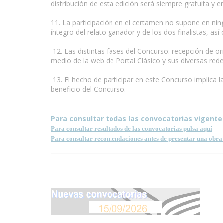
distribución de esta edición será siempre gratuita y e
11. La participación en el certamen no supone en ning
íntegro del relato ganador y de los dos finalistas, a
www.escritores.org
12. Las distintas fases del Concurso: recepción de orig
medio de la web de Portal Clásico y sus diversas red
13. El hecho de participar en este Concurso implica l
beneficio del Concurso.
Para consultar todas las convocatorias vigente
Para consultar resultados de las convocatorias pulsa aquí
Para consultar recomendaciones antes de presentar una obra 