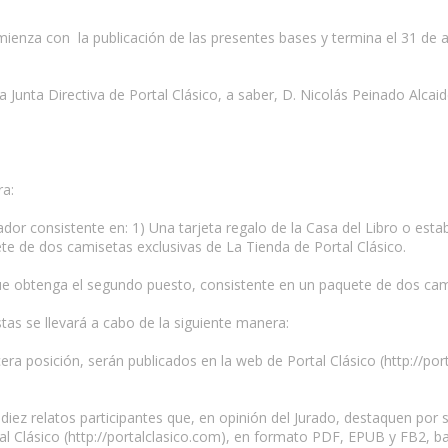
mienza con la publicación de las presentes bases y termina el 31 de a
Junta Directiva de Portal Clásico, a saber, D. Nicolás Peinado Alcaid
ra:
ador consistente en: 1) Una tarjeta regalo de la Casa del Libro o esta
uete de dos camisetas exclusivas de La Tienda de Portal Clásico.
ue obtenga el segundo puesto, consistente en un paquete de dos cami
stas se llevará a cabo de la siguiente manera:
rcera posición, serán publicados en la web de Portal Clásico (http://por
 diez relatos participantes que, en opinión del Jurado, destaquen por s
l Clásico (http://portalclasico.com), en formato PDF, EPUB y FB2, baj