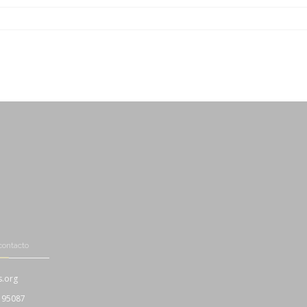
-
-
-
contacto
s.org
195087