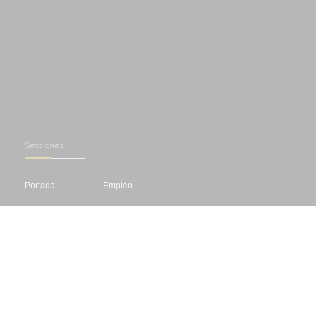
Secciones
Portada
Empleo
Recursos
Asesoría
Herramientas
Biografías
Cursos
Concursos
Editar
Libros