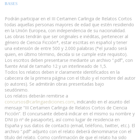
BASES
Podrán participar en el III Certamen Carlinga de Relatos Cortos
todas aquellas personas mayores de edad que estén residiendo
en la Unión Europea, con independencia de su nacionalidad.
Las obras tendrán que ser originales e inéditas, pertenecer al
género de Ciencia Ficción*, estar escritas en español y tener
una extensión de entre 500 y 2.000 palabras (*el jurado será
quien, en último término, decida si se cumple este requisito).
Los escritos deben presentarse mediante un archivo “.pdf”, con
fuente Arial de tamaño 12 y un interlineado de 1,5.
Todos los relatos deben ir claramente identificados en la
cabecera de la primera página con el título y el nombre del autor
(o autores). Se admitirán obras presentadas bajo
seudónimo.
www.escritores.org
Los relatos deberán remitirse a
concursos@carlingaediciones.com
, indicando en el asunto del
mensaje “III Certamen Carlinga de Relatos Cortos de Ciencia
Ficción”. El concursante deberá indicar en el mismo su nombre y
DNI (o nº de pasaporte), así como lugar de residencia en
España y sus datos de contacto (email, teléfono, twitter, etc.). El
archivo “.pdf” adjunto con el relato deberá denominarse con el
título del relato. Como confirmación de que el relato ha sido