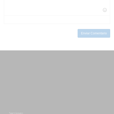
-
-
-
-
-
-
-
-
-
-
-
-
-
-
-
Enviar Comentario
Secciones