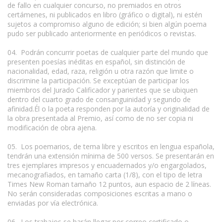
de fallo en cualquier concurso, no premiados en otros
certámenes, ni publicados en libro (gráfico o digital), ni estén
sujetos a compromiso alguno de edición; si bien algún poema
pudo ser publicado anteriormente en periódicos o revistas.
04. Podrán concurrir poetas de cualquier parte del mundo que
presenten poesías inéditas en español, sin distinción de
nacionalidad, edad, raza, religión u otra razón que limite o
discrimine la participación. Se exceptúan de participar los
miembros del Jurado Calificador y parientes que se ubiquen
dentro del cuarto grado de consanguinidad y segundo de
afinidad.Él o la poeta responden por la autoría y originalidad de
la obra presentada al Premio, así como de no ser copia ni
modificación de obra ajena.
05. Los poemarios, de tema libre y escritos en lengua española,
tendrán una extensión mínima de 500 versos. Se presentarán en
tres ejemplares impresos y encuadernados y/o engargolados,
mecanografiados, en tamaño carta (1/8), con el tipo de letra
Times New Roman tamaño 12 puntos, aun espacio de 2 líneas.
No serán consideradas composiciones escritas a mano o
enviadas por vía electrónica.
06. Los trabajos se harán llegar por correo certificado o