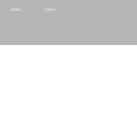
Editar
Libros
Datos de contacto
Escritores.org
CIF: B61195087
Email: info@escritores.org