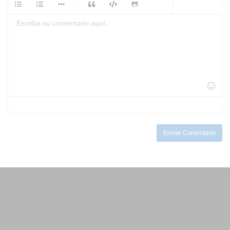
-
-
-
-
-
-
-
-
-
-
-
-
-
-
-
-
-
-
-
-
-
-
-
-
-
-
-
-
-
-
-
-
-
-
-
-
-
-
-
Enviar Comentario