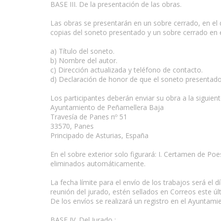
BASE III. De la presentación de las obras.
Las obras se presentarán en un sobre cerrado, en el 
copias del soneto presentado y un sobre cerrado en el 
a) Título del soneto.
b) Nombre del autor.
c) Dirección actualizada y teléfono de contacto.
d) Declaración de honor de que el soneto presentado
Los participantes deberán enviar su obra a la siguient
Ayuntamiento de Peñamellera Baja
Travesía de Panes nº 51
33570, Panes
Principado de Asturias, España
En el sobre exterior solo figurará: I. Certamen de P
eliminados automáticamente.
La fecha límite para el envío de los trabajos será el 
reunión del jurado, estén sellados en Correos este últi
De los envíos se realizará un registro en el Ayuntami
BASE IV. Del Jurado :