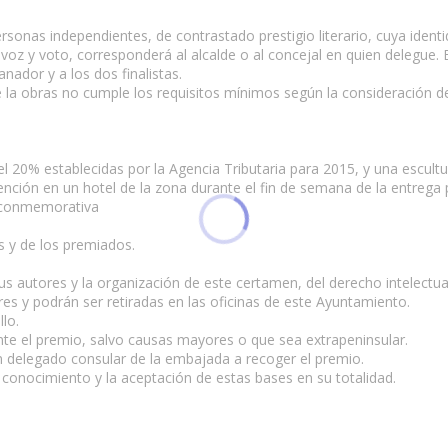
sonas independientes, de contrastado prestigio literario, cuya iden
 voz y voto, corresponderá al alcalde o al concejal en quien delegue. El
nador y a los dos finalistas.
de la obras no cumple los requisitos mínimos según la consideración de
el 20% establecidas por la Agencia Tributaria para 2015, y una escult
tención en un hotel de la zona durante el fin de semana de la entreg
a conmemorativa
s y de los premiados.
 autores y la organización de este certamen, del derecho intelectual 
s y podrán ser retiradas en las oficinas de este Ayuntamiento.
lo.
te el premio, salvo causas mayores o que sea extrapeninsular.
un delegado consular de la embajada a recoger el premio.
l conocimiento y la aceptación de estas bases en su totalidad.