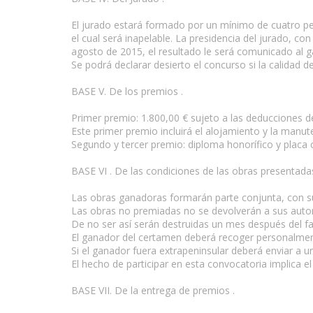
El jurado estará formado por un mínimo de cuatro per
el cual será inapelable. La presidencia del jurado, con
agosto de 2015, el resultado le será comunicado al ga
Se podrá declarar desierto el concurso si la calidad 
BASE V. De los premios .
Primer premio: 1.800,00 € sujeto a las deducciones d
Este primer premio incluirá el alojamiento y la manu
Segundo y tercer premio: diploma honorífico y plac
BASE VI . De las condiciones de las obras presentada
Las obras ganadoras formarán parte conjunta, con sus
Las obras no premiadas no se devolverán a sus autore
De no ser así serán destruidas un mes después del fal
El ganador del certamen deberá recoger personalmen
Si el ganador fuera extrapeninsular deberá enviar a 
El hecho de participar en esta convocatoria implica e
BASE VII. De la entrega de premios .