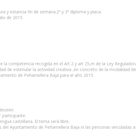
ura y estancia fin de semana.2º y 3º diploma y placa.
ulio de 2015.
 la competencia recogida en el Art 2 y art 25,m de la Ley Regulado
alidad de estimular la actividad creativa ,en concreto de la modalidad d
tamiento de Peñamellera Baja para el año 2015.
 deseen.
 participante.
ngua castellana. El tema será libre.
s del Ayuntamiento de Peñamellera Baja ni las personas vinculadas a 