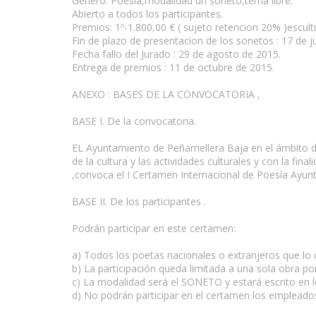
Género: Poesía,modalidad un soneto,tema libre.
Abierto a todos los participantes.
Premios: 1º-1.800,00 € ( sujeto retencion 20% )escult
Fin de plazo de presentacion de los sonetos : 17 de j
Fecha fallo del Jurado : 29 de agosto de 2015.
Entrega de premios : 11 de octubre de 2015.
ANEXO : BASES DE LA CONVOCATORIA ,
www.escritores.org
BASE I. De la convocatoria.
EL Ayuntamiento de Peñamellera Baja en el ámbito de
de la cultura y las actividades culturales y con la fin
,convoca el I Certamen Internacional de Poesía Ayun
BASE II. De los participantes .
Podrán participar en este certamen:
a) Todos los poetas nacionales o extranjeros que lo
b) La participación queda limitada a una sola obra por
c) La modalidad será el SONETO y estará escrito en le
d) No podrán participar en el certamen los empleado