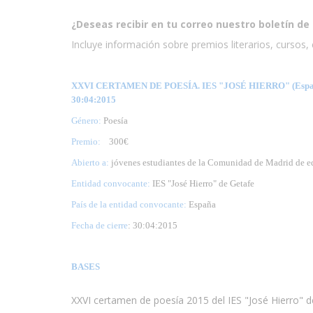
¿Deseas recibir en tu correo nuestro boletín de 
Incluye información sobre premios literarios, cursos, e
XXVI CERTAMEN DE POESÍA. IES "JOSÉ HIERRO" (Espa
30:04:2015
Género:
Poesía
Premio:
300€
Abierto a:
jóvenes estudiantes de la Comunidad de Madrid de e
Entidad convocante:
IES "José Hierro" de Getafe
País de la entidad convocante:
España
Fecha de cierre
: 30:04:2015
BASES
XXVI certamen de poesía 2015 del IES "José Hierro" d