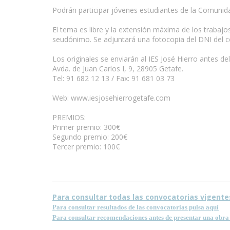
Podrán participar jóvenes estudiantes de la Comuni
www.escritores.org
El tema es libre y la extensión máxima de los traba
seudónimo. Se adjuntará una fotocopia del DNI del c
Los originales se enviarán al IES José Hierro antes de
Avda. de Juan Carlos I, 9, 28905 Getafe.
Tel: 91 682 12 13 / Fax: 91 681 03 73
Web: www.iesjosehierrogetafe.com
PREMIOS:
Primer premio: 300€
Segundo premio: 200€
Tercer premio: 100€
Para consultar todas las convocatorias vigente
Para consultar resultados de las convocatorias pulsa aquí
Para consultar recomendaciones antes de presentar una obra 