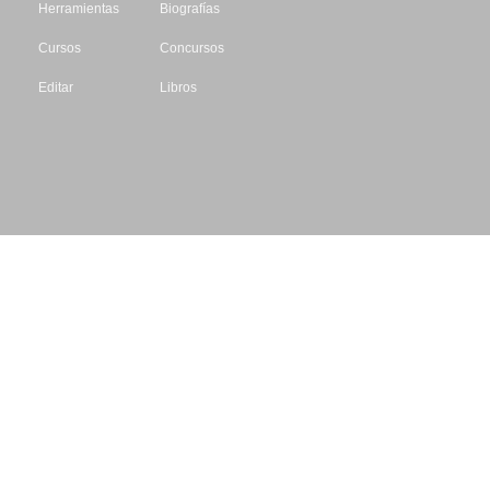
Herramientas
Biografías
Cursos
Concursos
Editar
Libros
Datos de contacto
Escritores.org
CIF: B61195087