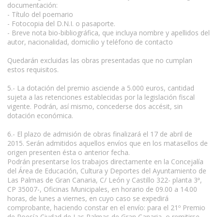
documentación:
- Título del poemario
- Fotocopia del D.N.I. o pasaporte.
- Breve nota bio-bibliográfica, que incluya nombre y apellidos del
autor, nacionalidad, domicilio y teléfono de contacto
Quedarán excluidas las obras presentadas que no cumplan
estos requisitos.
5.- La dotación del premio asciende a 5.000 euros, cantidad
sujeta a las retenciones establecidas por la legislación fiscal
vigente. Podrán, así mismo, concederse dos accésit, sin
dotación económica.
6.- El plazo de admisión de obras finalizará el 17 de abril de
2015. Serán admitidos aquellos envíos que en los matasellos de
origen presenten ésta o anterior fecha.
Podrán presentarse los trabajos directamente en la Concejalía
del Área de Educación, Cultura y Deportes del Ayuntamiento de
Las Palmas de Gran Canaria, C/ León y Castillo 322- planta 3ª,
CP 35007-, Oficinas Municipales, en horario de 09.00 a 14.00
horas, de lunes a viernes, en cuyo caso se expedirá
comprobante, haciendo constar en el envío: para el 21º Premio
de Poesía Ciudad de Las Palmas de Gran Canaria, o remitirse