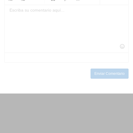
-
-
-
-
-
-
-
-
-
-
-
-
-
-
-
-
-
-
-
-
-
-
-
-
-
-
-
-
-
-
-
-
-
-
-
-
Enviar Comentario