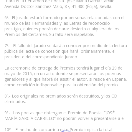
“Para el III Certamen de Poesía “José María García Carrillo”.
Avenida Doctor Sánchez Malo, 87, 41 400 (Écija), Sevilla.
6º.- El Jurado estará formado por personas relacionadas con el
mundo de las Hermandades y las Letras de reconocido
prestigio, quienes podrán declarar desierto cualquiera de los
Premios del Certamen. Su fallo será inapelable.
7º.- El fallo del Jurado se dará a conocer por medio de la lectura
pública del acta de concesión que hará, ordinariamente, el
presidente del correspondiente Jurado.
La ceremonia de entrega de Premios tendrá lugar el día 29 de
mayo de 2015, en un acto donde se presentarán los poemas
ganadores y al que habrá de asistir el autor, si reside en España,
como condición indispensable para la obtención del premio.
8º.- Los originales no premiados serán destruidos, y los CD
eliminados.
9º.- Los poetas que obtengan el Premio de Poesía “JOSÉ
MARÍA GARCÍA CARRILLO” no podrán volver a presentarse a él.
www.escritores.org
10º.- El hecho de concurrir a este Premio implica la total