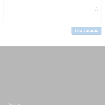
-
-
-
-
-
-
-
-
-
-
-
-
-
-
-
Enviar Comentario
Secciones