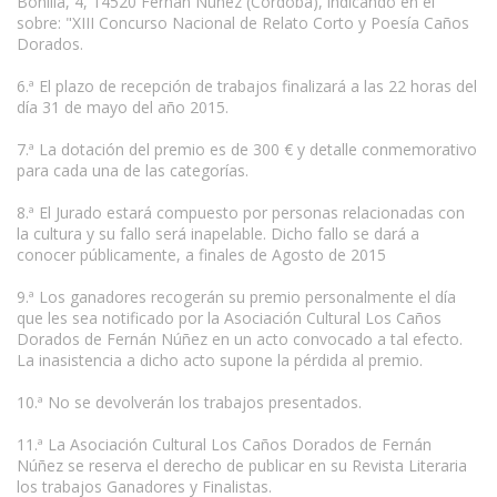
Bonilla, 4, 14520 Fernán Núñez (Córdoba), indicando en el
sobre: "XIII Concurso Nacional de Relato Corto y Poesía Caños
Dorados.
6.ª El plazo de recepción de trabajos finalizará a las 22 horas del
día 31 de mayo del año 2015.
7.ª La dotación del premio es de 300 € y detalle conmemorativo
para cada una de las categorías.
8.ª El Jurado estará compuesto por personas relacionadas con
la cultura y su fallo será inapelable. Dicho fallo se dará a
conocer públicamente, a finales de Agosto de 2015
9.ª Los ganadores recogerán su premio personalmente el día
que les sea notificado por la Asociación Cultural Los Caños
Dorados de Fernán Núñez en un acto convocado a tal efecto.
La inasistencia a dicho acto supone la pérdida al premio.
10.ª No se devolverán los trabajos presentados.
11.ª La Asociación Cultural Los Caños Dorados de Fernán
Núñez se reserva el derecho de publicar en su Revista Literaria
los trabajos Ganadores y Finalistas.