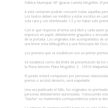
Pública Municipal, Mª Ignacia Castela Mogollón. El pr
A este certamen podrán concurrir todas aquellas per
Los textos deben ser inéditos y estar escritos en c
sola cara y con interlineado 1,5 y no haber sido premi
Con lo que respecta al tema será libre y cada auto
impresos en papel, debidamente grapados o encuaderna
de la portada. Los originales irán acompañados de un
una breve nota bibliográfica y una fotocopia del Do
Los premios que se establecen son un primer premio 
Se establece como día límite de presentación de los o
la Plaza Antonio Plata Mogollón, 5 - 10910 Malpartida
El jurado estará compuesto por personas relacionadas
premio o accésit desierto, será inapelable.
Una vez publicado el fallo, los originales no premiad
personas debidamente autorizadas. Transcurrido este
"Nacha" no mantendrá correspondencia sobre la devol
www.escritores.org
La entrega de premios tendrá lugar en un acto públic