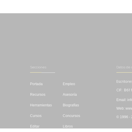
Secciones
Datos de 
Escritore
Portada
Empleo
CIF: B61
Recursos
Asesoría
Email: in
Herramientas
Biografías
Web: www.
Cursos
Concursos
© 1996 -
Editar
Libros