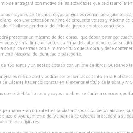
emio se entregará con motivo de las actividades que se desarrollarán 
sonas mayores de 16 años, cuyos originales reúnan las siguientes con
astellano, con una extensión mínima de cincuenta versos y máxima de
ado ni hallarse pendiente del fallo del jurado en otros concursos.
r podrá presentar un máximo de dos obras, que deben estar por cuad
dos y sin la firma del autor. La firma del autor deber estar sustit
a sola plica cerrada con el mismo título que la obra, y debe contener
cumento Nacional de Identidad o pasaporte.
de 150 euros y un accésit dotado con un lote de libros. Quedando l
riginales el 6 de abril y podrán ser presentados tanto en la Bibliote
 de Cáceres haciendo constar en el exterior el título de la obra y IV
 con el ámbito literario y cuyos nombres se darán a conocer oportun
os permanecerán durante treinta días a disposición de los autores, q
 plazo el Ayuntamiento de Malpartida de Cáceres procederá a su des
ución de originales.
o dentro de las actividades programadas por el Consistorio en las jo