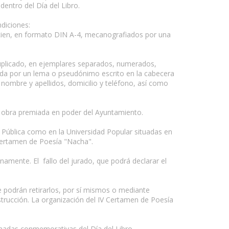
dentro del Día del Libro.
diciones:
 cien, en formato DIN A-4, mecanografiados por una
ruplicado, en ejemplares separados, numerados,
uida por un lema o pseudónimo escrito en la cabecera
 nombre y apellidos, domicilio y teléfono, así como
a obra premiada en poder del Ayuntamiento.
ca Pública como en la Universidad Popular situadas en
 Certamen de Poesía "Nacha".
amente. El fallo del jurado, que podrá declarar el
ue podrán retirarlos, por sí mismos o mediante
trucción. La organización del IV Certamen de Poesía
rnadas conmemorativas del Día del Libro.