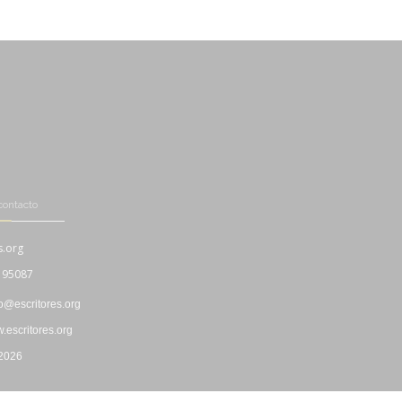
contacto
s.org
195087
fo@escritores.org
escritores.org
 2026