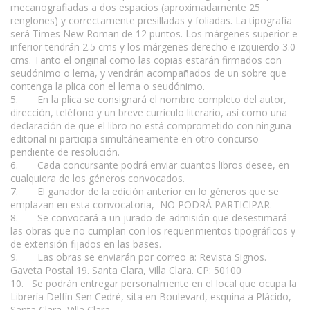
mecanografiadas a dos espacios (aproximadamente 25
renglones) y correctamente presilladas y foliadas. La tipografía
será Times New Roman de 12 puntos. Los márgenes superior e
inferior tendrán 2.5 cms y los márgenes derecho e izquierdo 3.0
cms. Tanto el original como las copias estarán firmados con
seudónimo o lema, y vendrán acompañados de un sobre que
contenga la plica con el lema o seudónimo.
5. En la plica se consignará el nombre completo del autor,
dirección, teléfono y un breve currículo literario, así como una
declaración de que el libro no está comprometido con ninguna
editorial ni participa simultáneamente en otro concurso
pendiente de resolución.
6. Cada concursante podrá enviar cuantos libros desee, en
cualquiera de los géneros convocados.
7. El ganador de la edición anterior en lo géneros que se
emplazan en esta convocatoria, NO PODRÁ PARTICIPAR.
8. Se convocará a un jurado de admisión que desestimará
las obras que no cumplan con los requerimientos tipográficos y
de extensión fijados en las bases.
9. Las obras se enviarán por correo a: Revista Signos.
Gaveta Postal 19. Santa Clara, Villa Clara. CP: 50100
10. Se podrán entregar personalmente en el local que ocupa la
Librería Delfín Sen Cedré, sita en Boulevard, esquina a Plácido,
Santa Clara, Villa Clara.