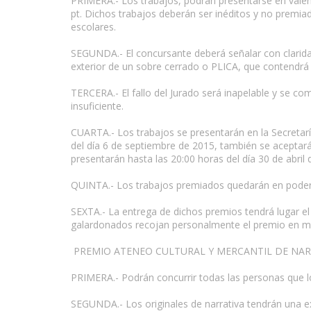
PRIMERA.- Los trabajos, podrán presentarse en valen
pt. Dichos trabajos deberán ser inéditos y no prem
escolares.
SEGUNDA.- El concursante deberá señalar con clarida
exterior de un sobre cerrado o PLICA, que contendrá e
TERCERA.- El fallo del Jurado será inapelable y se co
insuficiente.
CUARTA.- Los trabajos se presentarán en la Secretarí
del día 6 de septiembre de 2015, también se aceptará
presentarán hasta las 20:00 horas del día 30 de abril 
QUINTA.- Los trabajos premiados quedarán en poder d
SEXTA.- La entrega de dichos premios tendrá lugar el
galardonados recojan personalmente el premio en met
PREMIO ATENEO CULTURAL Y MERCANTIL DE NAR
PRIMERA.- Podrán concurrir todas las personas que lo
SEGUNDA.- Los originales de narrativa tendrán una 