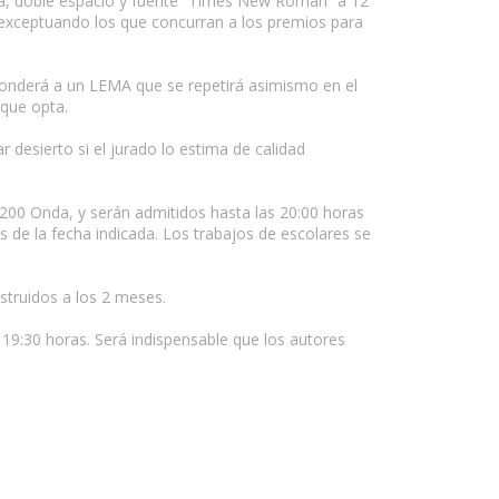
ara, doble espacio y fuente “Times New Roman” a 12
 exceptuando los que concurran a los premios para
sponderá a un LEMA que se repetirá asimismo en el
 que opta.
 desierto si el jurado lo estima de calidad
2200 Onda, y serán admitidos hasta las 20:00 horas
 de la fecha indicada. Los trabajos de escolares se
truidos a los 2 meses.
19:30 horas. Será indispensable que los autores