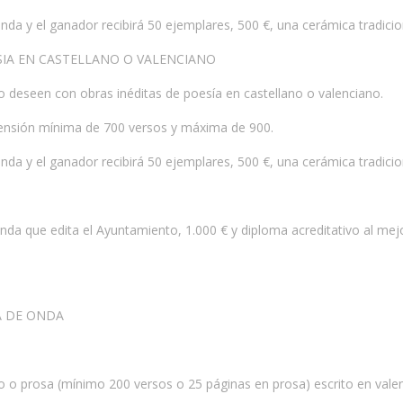
da y el ganador recibirá 50 ejemplares, 500 €, una cerámica tradicion
SIA EN CASTELLANO O VALENCIANO
o deseen con obras inéditas de poesía en castellano o valenciano.
ensión mínima de 700 versos y máxima de 900.
da y el ganador recibirá 50 ejemplares, 500 €, una cerámica tradicion
 Onda que edita el Ayuntamiento, 1.000 € y diploma acreditativo al me
A DE ONDA
so o prosa (mínimo 200 versos o 25 páginas en prosa) escrito en valen