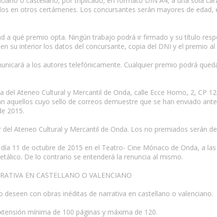
ciano o castellano, por triplicado, en formato DIN A4, a una sola c
iados en otros certámenes. Los concursantes serán mayores de edad,
d a qué premio opta. Ningún trabajo podrá ir firmado y su título re
n su interior los datos del concursante, copia del DNI y el premio al
municará a los autores telefónicamente. Cualquier premio podrá quedar
a del Ateneo Cultural y Mercantil de Onda, calle Ecce Homo, 2, CP 1
n aquellos cuyo sello de correos demuestre que se han enviado antes
de 2015.
el Ateneo Cultural y Mercantil de Onda. Los no premiados serán des
 día 11 de octubre de 2015 en el Teatro- Cine Mónaco de Onda, a las 
álico. De lo contrario se entenderá la renuncia al mismo.
RATIVA EN CASTELLANO O VALENCIANO
 deseen con obras inéditas de narrativa en castellano o valenciano.
extensión mínima de 100 páginas y máxima de 120.