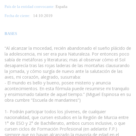
País de la entidad convocante:
España
Fecha de cierre:
14
:10:2019
BASES
“Al alcanzar la mocedad, recién abandonado el sueño plácido de
la adolescencia, mi ser era pura Naturaleza. Por entonces poco
sabía de metáforas y literaturas; mas al observar cómo el Sol
desaparecía tras las rojas laderas de las montañas clausurando
la jornada, y cómo surgía de nuevo ante la salutación de las
aves, mi corazón, alegrado, susurraba:
- El mundo es bello y bueno, posee misterio y anuncia
acontecimientos. En esta fórmula puede resumirse mi tranquilo
y ensimismado talante de aquel tiempo.” (Miguel Espinosa en su
obra cumbre “Escuela de mandarines”)
www.escritores.org
1- Podrán participar todos los jóvenes, de cualquier
nacionalidad, que cursen estudios en la Región de Murcia entre
1° de ESO y 2° de Bachillerato, ambos cursos inclusive, o que
cursen ciclos de Formación Profesional (en adelante F.P.)
siempre que no hayan alcanzado la mayoría de edad en el