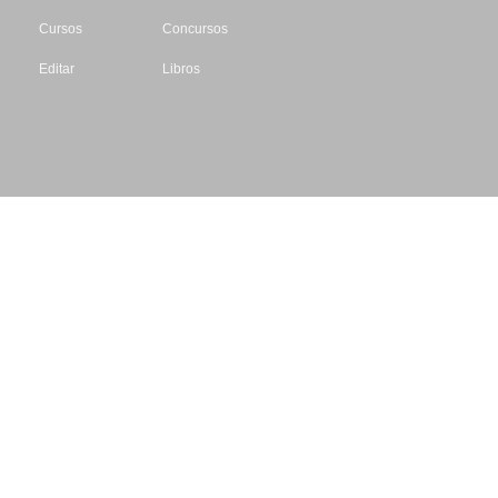
Cursos
Concursos
Editar
Libros
Datos de contacto
Escritores.org
CIF: B61195087