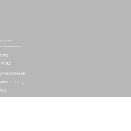
contacto
s.org
195087
fo@escritores.org
escritores.org
 2026
Boletín Informativo
|
Propiedad Intelectual
|
"Cookies"
|
Privacidad
|
Uso y Contratación