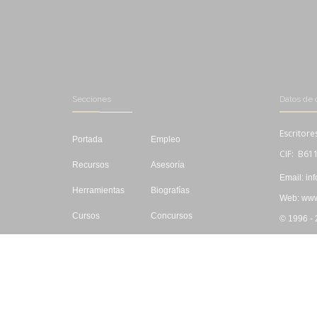
Secciones
Datos de 
Escritore
Portada
Empleo
CIF: B61
Recursos
Asesoría
Email: in
Herramientas
Biografías
Web: www.
Cursos
Concursos
© 1996 -
Editar
Libros