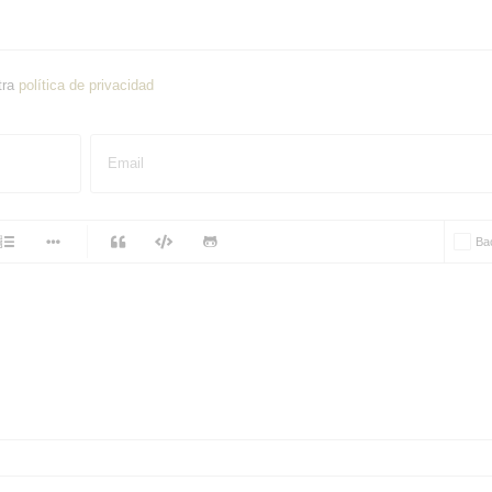
tra
política de privacidad
Email
-
Ba
-
-
-
-
-
-
-
-
-
-
-
-
-
-