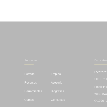
Secciones
Datos de 
Escritore
Portada
Empleo
CIF: B61
Recursos
Asesoría
Email: in
Herramientas
Biografías
Web: www.
Cursos
Concursos
© 1996 -