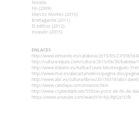
Novela:
Fin (2009)
Marcos Montes (2010)
Brañaganda (2011)
El edificio (2012)
Invasión (2015)
ENLACES
http://www.elmundo.es/cataluna/2015/05/27/5565d
http://cultura.elpais.com/cultura/2015/06/30/babeli
http://www.eldiario.es/Kafka/David-Monteagudo-Pr
http://www.rtve.es/alacarta/videos/pagina-dos/pagi
http://www.abc.es/cultura/libros/20150516/abci-dav
http://www.candaya.com/invasion.htm
http://www.ccyberdark.net/550/un-poco-de-fin-de-da
https://www.youtube.com/watch?v=KjURpQz1Ofk