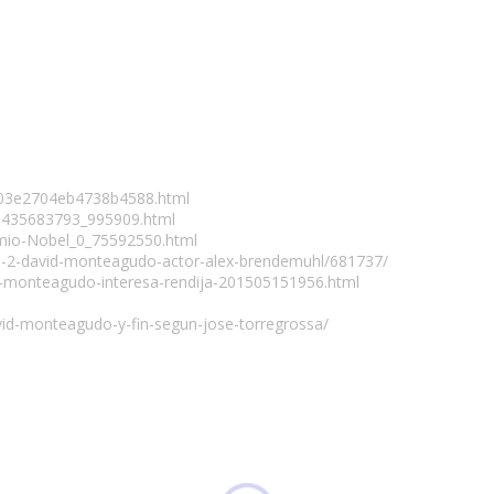
403e2704eb4738b4588.html
a/1435683793_995909.html
emio-Nobel_0_75592550.html
na-2-david-monteagudo-actor-alex-brendemuhl/681737/
id-monteagudo-interesa-rendija-201505151956.html
vid-monteagudo-y-fin-segun-jose-torregrossa/