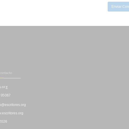
Enviar Com
contacto
s.org
195087
fo@escritores.org
escritores.org
 2026