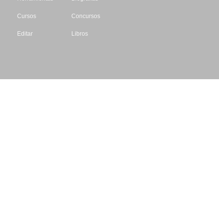
Cursos
Concursos
Editar
Libros
Datos de contacto
Escritores.org