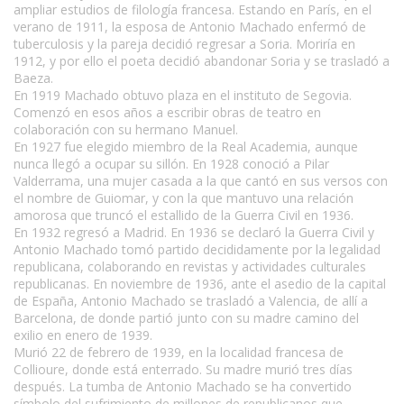
ampliar estudios de filología francesa. Estando en París, en el
verano de 1911, la esposa de Antonio Machado enfermó de
tuberculosis y la pareja decidió regresar a Soria. Moriría en
1912, y por ello el poeta decidió abandonar Soria y se trasladó a
Baeza.
En 1919 Machado obtuvo plaza en el instituto de Segovia.
Comenzó en esos años a escribir obras de teatro en
colaboración con su hermano Manuel.
En 1927 fue elegido miembro de la Real Academia, aunque
nunca llegó a ocupar su sillón. En 1928 conoció a Pilar
Valderrama, una mujer casada a la que cantó en sus versos con
el nombre de Guiomar, y con la que mantuvo una relación
amorosa que truncó el estallido de la Guerra Civil en 1936.
En 1932 regresó a Madrid. En 1936 se declaró la Guerra Civil y
Antonio Machado tomó partido decididamente por la legalidad
republicana, colaborando en revistas y actividades culturales
republicanas. En noviembre de 1936, ante el asedio de la capital
de España, Antonio Machado se trasladó a Valencia, de allí a
Barcelona, de donde partió junto con su madre camino del
exilio en enero de 1939.
Murió 22 de febrero de 1939, en la localidad francesa de
Collioure, donde está enterrado. Su madre murió tres días
después. La tumba de Antonio Machado se ha convertido
símbolo del sufrimiento de millones de republicanos que