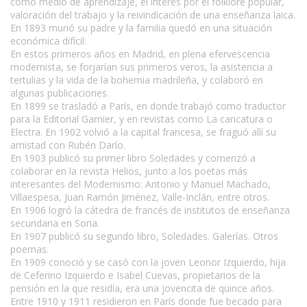
como medio de aprendizaje, el interés por el folklore popular,
valoración del trabajo y la reivindicación de una enseñanza laica.
En 1893 murió su padre y la familia quedó en una situación
económica difícil.
En estos primeros años en Madrid, en plena efervescencia
modernista, se forjarían sus primeros veros, la asistencia a
tertulias y la vida de la bohemia madrileña, y colaboró en
algunas publicaciones.
En 1899 se trasladó a París, en donde trabajó como traductor
para la Editorial Garnier, y en revistas como La caricatura o
Electra. En 1902 volvió a la capital francesa, se fraguó allí su
amistad con Rubén Darío.
En 1903 publicó su primer libro Soledades y comenzó a
colaborar en la revista Helios, junto a los poetas más
interesantes del Modernismo: Antonio y Manuel Machado,
Villaespesa, Juan Ramón Jiménez, Valle-Inclán, entre otros.
En 1906 logró la cátedra de francés de institutos de enseñanza
secundaria en Soria.
En 1907 publicó su segundo libro, Soledades. Galerías. Otros
poemas.
En 1909 conoció y se casó con la joven Leonor Izquierdo, hija
de Ceferino Izquierdo e Isabel Cuevas, propietarios de la
pensión en la que residía, era una jovencita de quince años.
Entre 1910 y 1911 residieron en París donde fue becado para