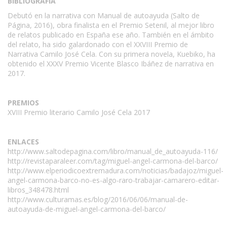
BIBLIOGRAFÍA
Debutó en la narrativa con Manual de autoayuda (Salto de
Página, 2016), obra finalista en el Premio Setenil, al mejor libro
de relatos publicado en España ese año. También en el ámbito
del relato, ha sido galardonado con el XXVIII Premio de
Narrativa Camilo José Cela. Con su primera novela, Kuebiko, ha
obtenido el XXXV Premio Vicente Blasco Ibáñez de narrativa en
2017.
PREMIOS
XVIII Premio literario Camilo José Cela 2017
ENLACES
http://www.saltodepagina.com/libro/manual_de_autoayuda-116/
http://revistaparaleer.com/tag/miguel-angel-carmona-del-barco/
http://www.elperiodicoextremadura.com/noticias/badajoz/miguel-
angel-carmona-barco-no-es-algo-raro-trabajar-camarero-editar-
libros_348478.html
http://www.culturamas.es/blog/2016/06/06/manual-de-
autoayuda-de-miguel-angel-carmona-del-barco/