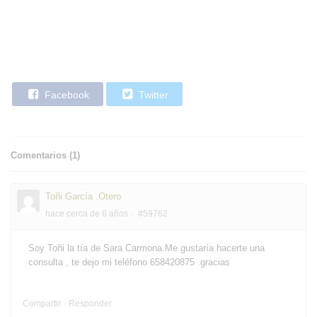
Facebook
Twitter
Comentarios (
1
)
Toñi García .Otero
hace cerca de 6 años
#59762
Soy Toñi la tía de Sara Carmona.Me gustaría hacerte una
consulta , te dejo mi teléfono 658420875 .gracias
Compartir
Responder