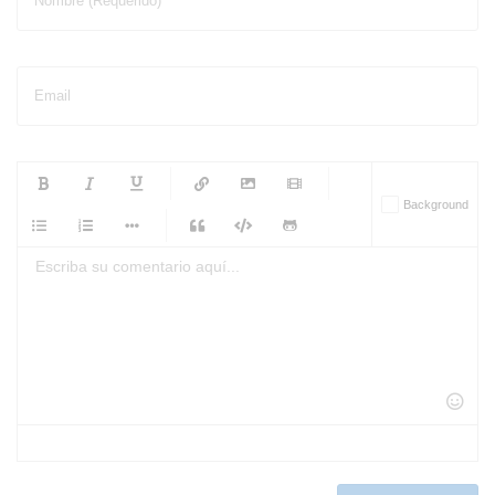
Nombre (Requerido)
Email
-
-
-
-
Background
-
-
-
-
-
-
-
-
-
-
-
-
-
-
-
-
-
-
-
-
-
-
-
-
-
-
-
-
-
-
-
-
-
-
-
-
-
-
-
-
-