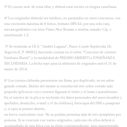
3ª El cuento será de tema libre y deberá estar escrito en lengua castellana.
4ª Los originales deberán ser inéditos, no premiados en otros concursos, con
una extensión máxima de 8 folios, formato DIN A4, por una sola cara,
mecanografiados con letra Times New Roman o similar, tamaño 12p. e
interlineado 1,5.
5ª Se remitirán al I.E.S. “Andrés Laguna”, Paseo Conde Sepúlveda 18,
Segovia (C.P. 40002), haciendo constar en el sobre “Concurso de cuentos
Emiliano Barral” y la modalidad de PREMIO ABIERTO o ENSEÑANZA
SECUNDARIA. La fecha tope para la admisión de originales será el 31 de
marzo de 2014.
6ª Los cuentos deberán presentarse sin firma, por duplicado, en un sobre
grande cerrado. Dentro del mismo se introducirá otro sobre cerrado más
pequeño (plica) en cuyo exterior figurará el título y el lema o pseudónimo.
En el interior de la plica se incluirán los datos personales del autor (nombre y
apellidos, domicilio, e-mail y nº de teléfono), fotocopia del DNI o pasaporte
y, si opta al premio abierto,
un breve currículum vitae. No se podrán presentar más de tres ejemplares por
persona. Si se concurre con varios originales, cada uno de ellos deberá ir
acompañado de una plica con su título correspondiente, pero manteniendo