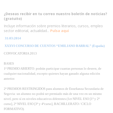
¿Deseas recibir en tu correo nuestro boletín de noticias?
(gratuito)
Incluye información sobre premios literarios, cursos, empleo
sector editorial, actualidad...
Pulsa aqui
31:03:2014
XXXVI CONCURSO DE CUENTOS “EMILIANO BARRAL” (España)
CONVOCATORIA 2013
BASES
1ª PREMIO ABIERTO: podrán participar cuantas personas lo deseen, de
cualquier nacionalidad, excepto quienes hayan ganado alguna edición
anterior.
www.escritores.org
2ª PREMIOS RESTRINGIDOS para alumnos de Enseñanza Secundaria de
Segovia: un alumno no podrá ser premiado más de una vez en un mismo
nivel, pero sí en niveles educativos diferentes (1er NIVEL ESO [1º y 2º
curso], 2º NIVEL ESO [3º y 4ºcurso], BACHILLERATO / CICLO
FORMATIVO).