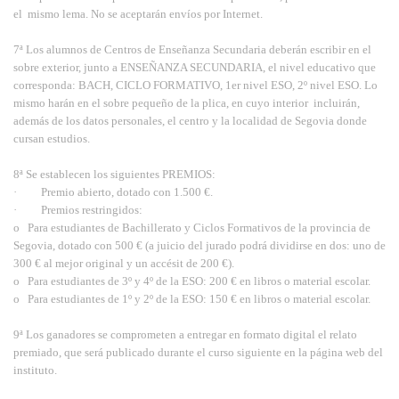
el mismo lema. No se aceptarán envíos por Internet.
7ª Los alumnos de Centros de Enseñanza Secundaria deberán escribir en el
sobre exterior, junto a ENSEÑANZA SECUNDARIA, el nivel educativo que
corresponda: BACH, CICLO FORMATIVO, 1er nivel ESO, 2º nivel ESO. Lo
mismo harán en el sobre pequeño de la plica, en cuyo interior incluirán,
además de los datos personales, el centro y la localidad de Segovia donde
cursan estudios.
8ª Se establecen los siguientes PREMIOS:
· Premio abierto, dotado con 1.500 €.
· Premios restringidos:
o Para estudiantes de Bachillerato y Ciclos Formativos de la provincia de
Segovia, dotado con 500 € (a juicio del jurado podrá dividirse en dos: uno de
300 € al mejor original y un accésit de 200 €).
o Para estudiantes de 3º y 4º de la ESO: 200 € en libros o material escolar.
o Para estudiantes de 1º y 2º de la ESO: 150 € en libros o material escolar.
9ª Los ganadores se comprometen a entregar en formato digital el relato
premiado, que será publicado durante el curso siguiente en la página web del
instituto.