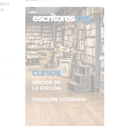
ana y
asa…