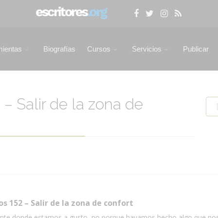
mientas
Biografías
Cursos
Servicios
Publicar
 – Salir de la zona de
os 152 – Salir de la zona de confort
iente donde estamos a gusto, no porque hayamos hecho algo que no