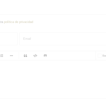
tra
política de privacidad
Email
-
Ba
-
-
-
-
-
-
-
-
-
-
-
-
-