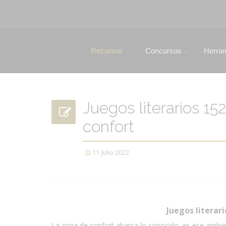
Recursos
Concursos
Herra
Juegos literarios 152
confort
11 Julio 2022
Juegos literari
La zona de confort abarca lo conocido, es ese amb