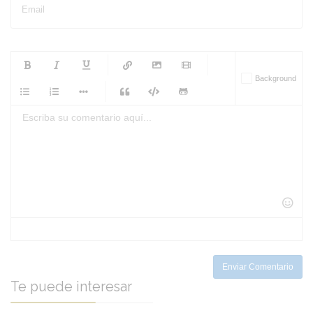
Email
-
-
-
-
Background
-
-
-
-
-
-
-
-
-
-
-
-
-
-
-
-
-
-
-
-
-
-
-
-
-
-
-
-
-
-
-
-
-
-
-
-
-
-
-
-
-
Enviar Comentario
Te puede interesar