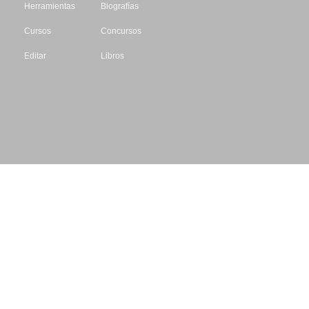
Herramientas
Biografías
Cursos
Concursos
Editar
Libros
Datos de contacto
Escritores.org
CIF: B61195087