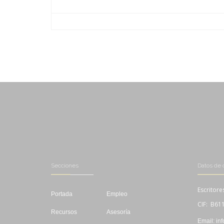
-
-
-
-
-
-
-
-
Secciones
Datos de 
Escritore
Portada
Empleo
CIF: B61
Recursos
Asesoría
Email: in