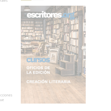
rales
ecciones
que