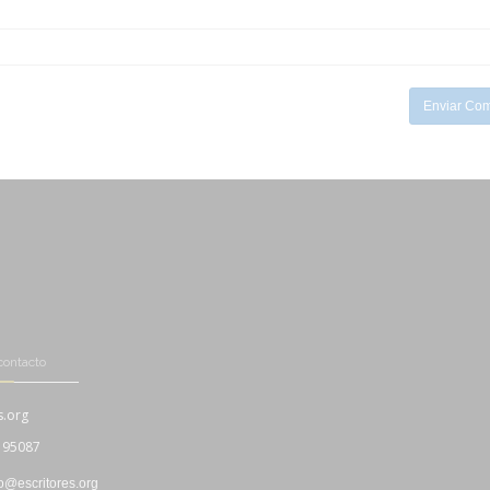
-
-
-
-
Enviar Com
contacto
s.org
195087
fo@escritores.org