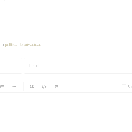
tra
política de privacidad
Email
-
Ba
-
-
-
-
-
-
-
-
-
-