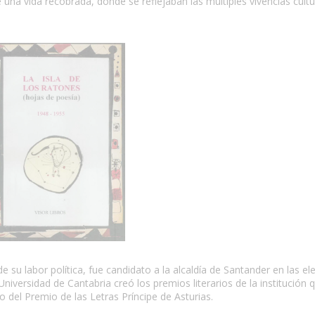
una vida recobrada, donde se reflejaban las múltiples vivencias cultu
e su labor política, fue candidato a la alcaldía de Santander en las el
niversidad de Cantabria creó los premios literarios de la institución 
 del Premio de las Letras Príncipe de Asturias.