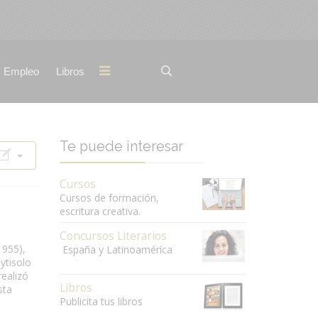
Empleo
Libros
Te puede interesar
Cursos
Cursos de formación,
escritura creativa.
Concursos Literarios
1955),
España y Latinoamérica
ytisolo
realizó
Libros
sta
Publicita tus libros