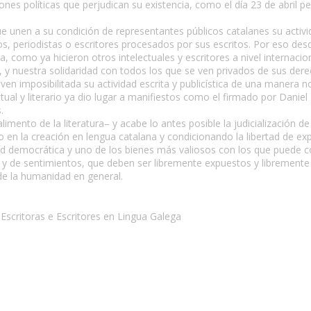
nes políticas que perjudican su existencia, como el día 23 de abril pe
ue unen a su condición de representantes públicos catalanes su activ
s, periodistas o escritores procesados por sus escritos. Por eso desd
, como ya hicieron otros intelectuales y escritores a nivel internacion
 y nuestra solidaridad con todos los que se ven privados de sus der
e ven imposibilitada su actividad escrita y publicística de una manera n
ual y literario ya dio lugar a manifiestos como el firmado por Danie
.
imento de la literatura– y acabe lo antes posible la judicialización de 
ndo en la creación en lengua catalana y condicionando la libertad de ex
dad democrática y uno de los bienes más valiosos con los que puede c
eas y de sentimientos, que deben ser libremente expuestos y libremente
 de la humanidad en general.
Escritoras e Escritores en Lingua Galega