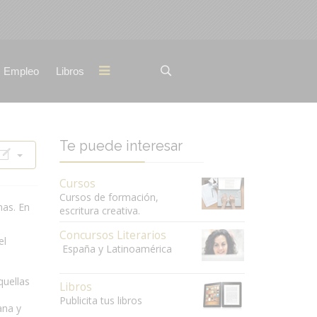
Empleo
Libros
Te puede interesar
Cursos
Cursos de formación,
nas. En
escritura creativa.
Concursos Literarios
el
España y Latinoamérica
quellas
Libros
Publicita tus libros
ana y