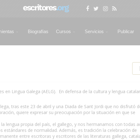
mientas
Biografías
Cursos
Servicios
Publicar
es en Lingua Galega (AELG). En defensa de la cultura y lengua catala
ega, tras este 23 de abril y una Diada de Sant Jordi que no disfrutó d
bración, quiere expresar su preocupación por la situación en que se
e la lengua propia del país, el gallego, y nos hermanamos con todas a
os estándares de normalidad. Además, es tradición la celebración de
anente entre escritoras y escritores de las literaturas gallega, catal