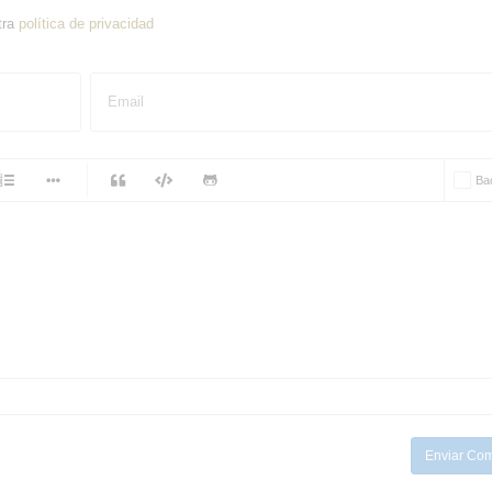
tra
política de privacidad
Email
-
Ba
-
-
-
-
-
-
-
-
-
-
-
-
-
-
Enviar Com