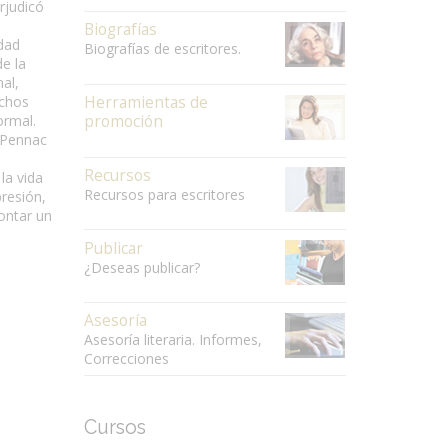
rjudicó
Biografías
idad
Biografías de escritores.
e la
al,
echos
Herramientas de
ormal.
promoción
l Pennac
Recursos
la vida
Recursos para escritores
presión,
ontar un
Publicar
¿Deseas publicar?
Asesoría
Asesoría literaria. Informes,
Correcciones
Cursos