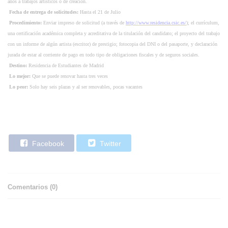
años a trabajos artísticos o de creación.
Fecha de entrega de solicitudes:
Hasta el 21 de Julio
Procedimiento:
Enviar impreso de solicitud (a través de
http://www.residencia.csic.es/
); el currículum,
una certificación académica completa y acreditativa de la titulación del candidato; el proyecto del trabajo
con un informe de algún artista (escritor) de prestigio; fotocopia del DNI o del pasaporte, y declaración
jurada de estar al corriente de pago en todo tipo de obligaciones fiscales y de seguros sociales.
Destino:
Residencia de Estudiantes de Madrid
Lo mejor:
Que se puede renovar hasta tres veces
Lo peor:
Solo hay seis plazas y al ser renovables, pocas vacantes
Facebook
Twitter
Comentarios (
0
)