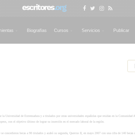
mientas
Biografías
Cursos
Servicios
Publicar
or la Universidad de Extremadura y a titulados por otras universidades españolas que residan en la Comunidad
opeos, con el objetivo último de lograr su inserción en el mercado laboral de la región.
e se concedieron becas a 98 titulados y acabó su segunda, Quercus II, en mayo 2007 con una cifra de 140 becas 