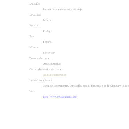
Dotación
Gastos de manutención y de viaje.
Localidad
Mérida
Provincia
Badajoz
País
España
Idiomas
Castellano
Persona de contacto
Amelia Aguilar
Correo electrónico de contacto
amelia@fundecyt.es
Entidad convocante
Junta de Extremadura, Fundación para el Desarrollo de la Ciencia y la
Web
http://www.becasquercus.net/