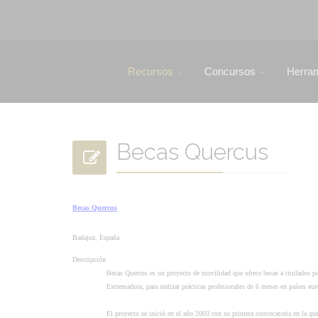
Recursos
Concursos
Herra
Becas Quercus
Becas Quercus
Badajoz, España
Descripción
Becas Quercus es un proyecto de movilidad que ofrece becas a titulados p
Extremadura, para realizar prácticas profesionales de 6 meses en países eur
El proyecto se inició en el año 2003 con su primera convocatoria en la qu