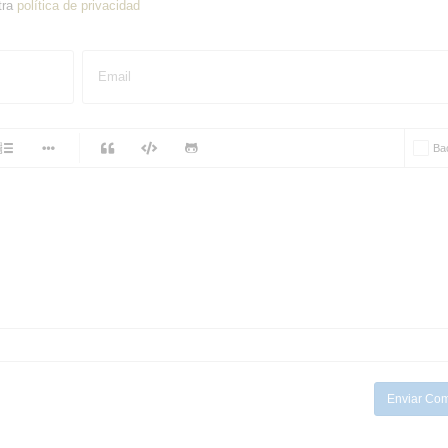
tra
política de privacidad
Email
-
Ba
-
-
-
-
-
-
-
-
-
-
-
-
-
-
Enviar Com