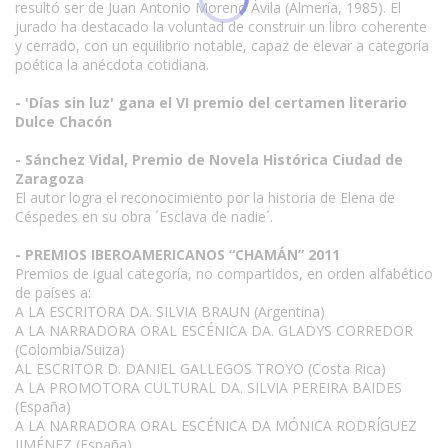
resultó ser de Juan Antonio Moreno Ávila (Almería, 1985). El
jurado ha destacado la voluntad de construir un libro coherente
y cerrado, con un equilibrio notable, capaz de elevar a categoría
poética la anécdota cotidiana.
- 'Días sin luz' gana el VI premio del certamen literario
Dulce Chacón
- Sánchez Vidal, Premio de Novela Histórica Ciudad de
Zaragoza
El autor logra el reconocimiento por la historia de Elena de
Céspedes en su obra ´Esclava de nadie´.
- PREMIOS IBEROAMERICANOS “CHAMÁN” 2011
Premios de igual categoría, no compartidos, en orden alfabético
de países a:
A LA ESCRITORA DA. SILVIA BRAUN (Argentina)
A LA NARRADORA ORAL ESCÉNICA DA. GLADYS CORREDOR
(Colombia/Suiza)
AL ESCRITOR D. DANIEL GALLEGOS TROYO (Costa Rica)
A LA PROMOTORA CULTURAL DA. SILVIA PEREIRA BAIDES
(España)
A LA NARRADORA ORAL ESCÉNICA DA MÓNICA RODRÍGUEZ
JIMÉNEZ (España)