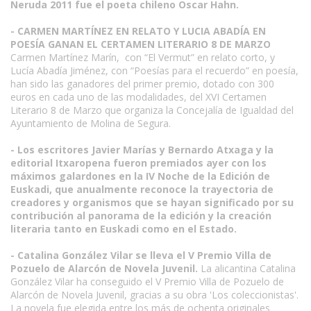
Neruda 2011 fue el poeta chileno Oscar Hahn.
- CARMEN MARTÍNEZ EN RELATO Y LUCIA ABADÍA EN
POESÍA GANAN EL CERTAMEN LITERARIO 8 DE MARZO
Carmen Martínez Marín, con “El Vermut” en relato corto, y
Lucía Abadía Jiménez, con “Poesías para el recuerdo” en poesía,
han sido las ganadores del primer premio, dotado con 300
euros en cada uno de las modalidades, del XVI Certamen
Literario 8 de Marzo que organiza la Concejalía de Igualdad del
Ayuntamiento de Molina de Segura.
- Los escritores Javier Marías y Bernardo Atxaga y la
editorial Itxaropena fueron premiados ayer con los
máximos galardones en la IV Noche de la Edición de
Euskadi, que anualmente reconoce la trayectoria de
creadores y organismos que se hayan significado por su
contribución al panorama de la edición y la creación
literaria tanto en Euskadi como en el Estado.
- Catalina González Vilar se lleva el V Premio Villa de
Pozuelo de Alarcón de Novela Juvenil.
La alicantina Catalina
González Vilar ha conseguido el V Premio Villa de Pozuelo de
Alarcón de Novela Juvenil, gracias a su obra 'Los coleccionistas'.
La novela fue elegida entre los más de ochenta originales