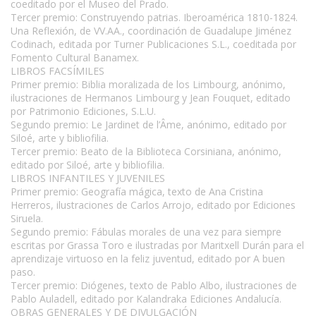
coeditado por el Museo del Prado.
Tercer premio: Construyendo patrias. Iberoamérica 1810-1824.
Una Reflexión, de VV.AA., coordinación de Guadalupe Jiménez
Codinach, editada por Turner Publicaciones S.L., coeditada por
Fomento Cultural Banamex.
LIBROS FACSÍMILES
Primer premio: Biblia moralizada de los Limbourg, anónimo,
ilustraciones de Hermanos Limbourg y Jean Fouquet, editado
por Patrimonio Ediciones, S.L.U.
Segundo premio: Le Jardinet de l’Âme, anónimo, editado por
Siloé, arte y bibliofilia.
Tercer premio: Beato de la Biblioteca Corsiniana, anónimo,
editado por Siloé, arte y bibliofilia.
LIBROS INFANTILES Y JUVENILES
Primer premio: Geografía mágica, texto de Ana Cristina
Herreros, ilustraciones de Carlos Arrojo, editado por Ediciones
Siruela.
Segundo premio: Fábulas morales de una vez para siempre
escritas por Grassa Toro e ilustradas por Maritxell Durán para el
aprendizaje virtuoso en la feliz juventud, editado por A buen
paso.
Tercer premio: Diógenes, texto de Pablo Albo, ilustraciones de
Pablo Auladell, editado por Kalandraka Ediciones Andalucía.
OBRAS GENERALES Y DE DIVULGACIÓN