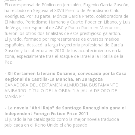
El corresponsal de Público en Jerusalén, Eugenio García Gascón,
ha recibido en Segovia el XXVII Premio de Periodismo Cirilo
Rodríguez. Por su parte, Mónica García Prieto, colaboradora de
El Mundo, Periodismo Humano y Cuarto Poder en Líbano, y Luis
de Vega, corresponsal de ABC y Punto Radio en Marruecos,
fueron los otros dos finalistas de este prestigioso galardón.
El jurado, formado por representantes de diversos medios
españoles, destacó la larga trayectoria profesional de García
Gascón y la cobertura en 2010 de los acontecimientos en la
zona, especialmente tras el ataque de Israel a la Flotilla de la
Paz.
- XII Certamen Literario Dulcinea, convocado por la Casa
Regional de Castilla-La Mancha, en Zaragoza
GANADORA DEL CERTAMEN: ALMUDENA BUSTAMANTE
ANIBARRO TÍTULO DE LA OBRA: "LA JAULA DE ORO DE
MARÍA P."
- La novela "Abril Rojo" de Santiago Roncagliolo gana el
Independent Foreign Fiction Prize 2011
El jurado la ha catalogado como la mejor novela traducida
publicada en el Reino Unido el año pasado