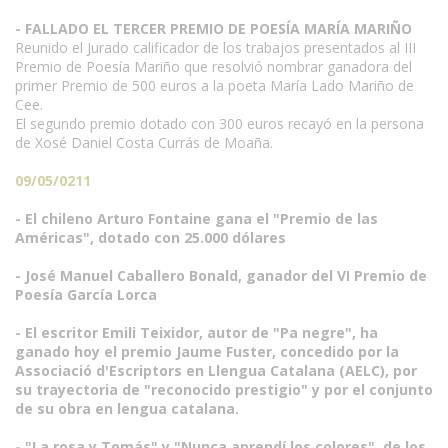
- FALLADO EL TERCER PREMIO DE POESÍA MARÍA MARIÑO
Reunido el Jurado calificador de los trabajos presentados al III
Premio de Poesía Mariño que resolvió nombrar ganadora del
primer Premio de 500 euros a la poeta María Lado Mariño de
Cee.
El segundo premio dotado con 300 euros recayó en la persona
de Xosé Daniel Costa Currás de Moaña.
09/05/0211
- El chileno Arturo Fontaine gana el "Premio de las
Américas", dotado con 25.000 dólares
- José Manuel Caballero Bonald, ganador del VI Premio de
Poesía García Lorca
- El escritor Emili Teixidor, autor de "Pa negre", ha
ganado hoy el premio Jaume Fuster, concedido por la
Associació d'Escriptors en Llengua Catalana (AELC), por
su trayectoria de "reconocido prestigio" y por el conjunto
de su obra en lengua catalana.
- "La rosa y Tomás" y "Nunca aprendí los colores", de los