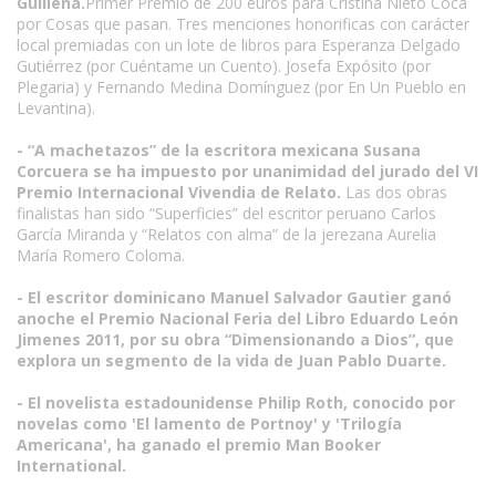
Guillena.
Primer Premio de 200 euros para Cristina Nieto Coca
por Cosas que pasan. Tres menciones honorificas con carácter
local premiadas con un lote de libros para Esperanza Delgado
Gutiérrez (por Cuéntame un Cuento). Josefa Expósito (por
Plegaria) y Fernando Medina Domínguez (por En Un Pueblo en
Levantina).
- “A machetazos” de la escritora mexicana Susana
Corcuera se ha impuesto por unanimidad del jurado del VI
Premio Internacional Vivendia de Relato.
Las dos obras
finalistas han sido “Superficies” del escritor peruano Carlos
García Miranda y “Relatos con alma” de la jerezana Aurelia
María Romero Coloma.
- El escritor dominicano Manuel Salvador Gautier ganó
anoche el Premio Nacional Feria del Libro Eduardo León
Jimenes 2011, por su obra “Dimensionando a Dios”, que
explora un segmento de la vida de Juan Pablo Duarte.
- El novelista estadounidense Philip Roth, conocido por
novelas como 'El lamento de Portnoy' y 'Trilogía
Americana', ha ganado el premio Man Booker
International.