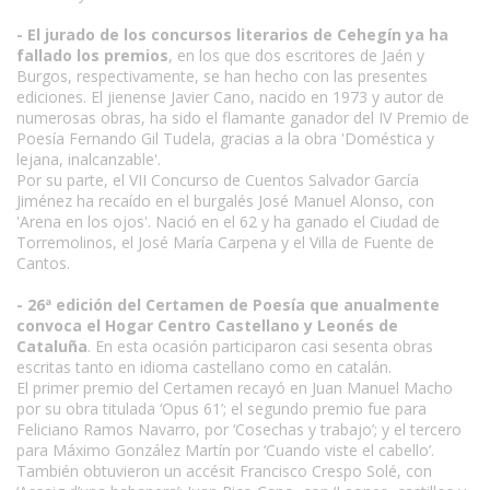
- El jurado de los concursos literarios de Cehegín ya ha
fallado los premios
, en los que dos escritores de Jaén y
Burgos, respectivamente, se han hecho con las presentes
ediciones. El jienense Javier Cano, nacido en 1973 y autor de
numerosas obras, ha sido el flamante ganador del IV Premio de
Poesía Fernando Gil Tudela, gracias a la obra 'Doméstica y
lejana, inalcanzable'.
Por su parte, el VII Concurso de Cuentos Salvador García
Jiménez ha recaído en el burgalés José Manuel Alonso, con
'Arena en los ojos'. Nació en el 62 y ha ganado el Ciudad de
Torremolinos, el José María Carpena y el Villa de Fuente de
Cantos.
- 26ª edición del Certamen de Poesía que anualmente
convoca el Hogar Centro Castellano y Leonés de
Cataluña
. En esta ocasión participaron casi sesenta obras
escritas tanto en idioma castellano como en catalán.
El primer premio del Certamen recayó en Juan Manuel Macho
por su obra titulada ‘Opus 61’; el segundo premio fue para
Feliciano Ramos Navarro, por ‘Cosechas y trabajo’; y el tercero
para Máximo González Martín por ‘Cuando viste el cabello’.
También obtuvieron un accésit Francisco Crespo Solé, con