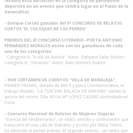
recibirá esta distinción en la categoría de periodismo
deportivo en un evento que tendrá lugar en el Palau de la
Generalitat.
- Enrique Cortés ganador del 9º CONCURSO DE RELATOS
CORTOS 'EL COLOQUIO DE LOS PERROS'
PREMIOS DEL III CONCURSO LITERARIO -POETA ANTONIO
FERNÁNDEZ MORALES-estos son los ganadores de cada
una de las categorías:
- Categoria A; "A isla da Astrela". Autor; Dahyana Salas Botero-
Categoria B; "Penando". Autor; Xulio Romero Suárez
- XVIII CERTAMEN DE CUENTOS "VILLA DE MORALEJA".
PRIMER PREMIO, dotado de 800 € y placa Conmemorativa, el
trabajo titulado: "LA TERCERA BALADA DE BRAHMS" siendo la
autora del mismo Dña. ROSA Mª LÓPEZ CASERO domiciliada en
Coria.
- Concurso Nacional de Relatos de Mujeres Viajeras
“Esencia del Mediterráneo”, un relato sencillo y conmovedor que
transcurre en una cala de Baleares y escrito por Elena Tolmo,
ha obtenido el primer premio. El segundo premio, -un relato que