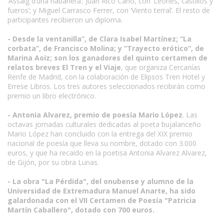
‘Assaig d’una habanera’; Juan Rico Cano, con ‘Leones, castillos y
fueros’; y Miguel Carrasco Ferrer, con ‘Viento terral’. El resto de
participantes recibieron un diploma.
- Desde la ventanilla”, de Clara Isabel Martínez; “La
corbata”, de Francisco Molina; y “Trayecto erótico”, de
Marina Aoiz; son los ganadores del quinto certamen de
relatos breves El Tren y el Viaje
, que organiza Cercanías
Renfe de Madrid, con la colaboración de Elipsos Tren Hotel y
Errese Libros. Los tres autores seleccionados recibirán como
premio un libro electrónico.
- Antonia Alvarez, premio de poesía Mario López
. Las
octavas jornadas culturales dedicadas al poeta bujalanceño
Mario López han concluido con la entrega del XIX premio
nacional de poesía que lleva su nombre, dotado con 3.000
euros, y que ha recaído en la poetisa Antonia Alvarez Alvarez,
de Gijón, por su obra Lunas.
- La obra "La Pérdida", del onubense y alumno de la
Universidad de Extremadura Manuel Anarte, ha sido
galardonada con el VII Certamen de Poesía "Patricia
Martín Caballero", dotado con 700 euros.