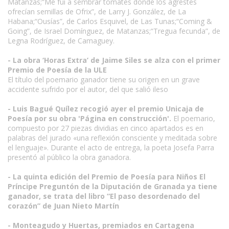
Matanzas;“Me fui a sembrar tomates donde los agrestes
ofrecían semillas de Ofrix”, de Larry J. González, de La
Habana;“Ousías”, de Carlos Esquivel, de Las Tunas;“Coming &
Going”, de Israel Domínguez, de Matanzas;“Tregua fecunda”, de
Legna Rodríguez, de Camaguey.
- La obra ‘Horas Extra’ de Jaime Siles se alza con el primer
Premio de Poesía de la ULE
El título del poemario ganador tiene su origen en un grave
accidente sufrido por el autor, del que salió ileso
- Luis Bagué Quílez recogió ayer el premio Unicaja de
Poesía por su obra 'Página en construcción'.
El poemario,
compuesto por 27 piezas dividias en cinco apartados es en
palabras del jurado «una reflexión consciente y meditada sobre
el lenguaje». Durante el acto de entrega, la poeta Josefa Parra
presentó al público la obra ganadora.
- La quinta edición del Premio de Poesía para Niños El
Príncipe Preguntón de la Diputación de Granada ya tiene
ganador, se trata del libro “El paso desordenado del
corazón” de Juan Nieto Martín
- Monteagudo y Huertas, premiados en Cartagena