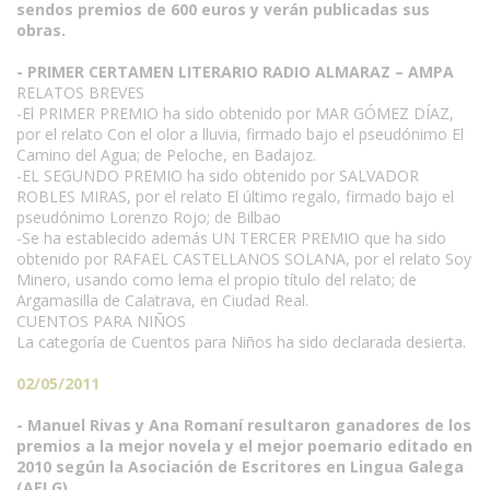
sendos premios de 600 euros y verán publicadas sus
obras.
- PRIMER CERTAMEN LITERARIO RADIO ALMARAZ – AMPA
RELATOS BREVES
-El PRIMER PREMIO ha sido obtenido por MAR GÓMEZ DÍAZ,
por el relato Con el olor a lluvia, firmado bajo el pseudónimo El
Camino del Agua; de Peloche, en Badajoz.
-EL SEGUNDO PREMIO ha sido obtenido por SALVADOR
ROBLES MIRAS, por el relato El último regalo, firmado bajo el
pseudónimo Lorenzo Rojo; de Bilbao
-Se ha establecido además UN TERCER PREMIO que ha sido
obtenido por RAFAEL CASTELLANOS SOLANA, por el relato Soy
Minero, usando como lema el propio título del relato; de
Argamasilla de Calatrava, en Ciudad Real.
CUENTOS PARA NIÑOS
La categoría de Cuentos para Niños ha sido declarada desierta.
02/05/2011
- Manuel Rivas y Ana Romaní resultaron ganadores de los
premios a la mejor novela y el mejor poemario editado en
2010 según la Asociación de Escritores en Lingua Galega
(AELG)