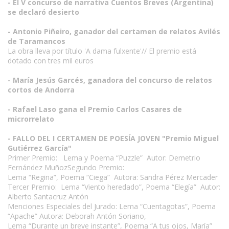
- El V concurso de narrativa Cuentos Breves (Argentina)
se declaró desierto
- Antonio Piñeiro, ganador del certamen de relatos Avilés
de Taramancos
La obra lleva por título 'A dama fulxente'// El premio está
dotado con tres mil euros
- María Jesús Garcés, ganadora del concurso de relatos
cortos de Andorra
- Rafael Laso gana el Premio Carlos Casares de
microrrelato
- FALLO DEL I CERTAMEN DE POESÍA JOVEN "Premio Miguel
Gutiérrez García"
Primer Premio: Lema y Poema “Puzzle” Autor: Demetrio
Fernández MuñozSegundo Premio:
Lema “Regina”, Poema “Ciega” Autora: Sandra Pérez Mercader
Tercer Premio: Lema “Viento heredado”, Poema “Elegía” Autor:
Alberto Santacruz Antón
Menciones Especiales del Jurado: Lema “Cuentagotas”, Poema
“Apache” Autora: Deborah Antón Soriano,
Lema “Durante un breve instante”, Poema “A tus ojos, María”