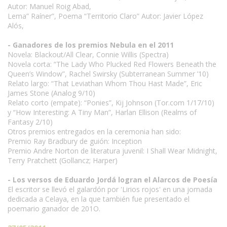
Autor: Manuel Roig Abad,
Lema” Raíner”, Poema “Territorio Claro” Autor: Javier López
Alós,
- Ganadores de los premios Nebula en el 2011
Novela: Blackout/All Clear, Connie Willis (Spectra)
Novela corta: “The Lady Who Plucked Red Flowers Beneath the
Queen’s Window”, Rachel Swirsky (Subterranean Summer ’10)
Relato largo: “That Leviathan Whom Thou Hast Made”, Eric
James Stone (Analog 9/10)
Relato corto (empate): “Ponies”, Kij Johnson (Tor.com 1/17/10)
y “How Interesting: A Tiny Man”, Harlan Ellison (Realms of
Fantasy 2/10)
Otros premios entregados en la ceremonia han sido:
Premio Ray Bradbury de guión: Inception
Premio Andre Norton de literatura juvenil: I Shall Wear Midnight,
Terry Pratchett (Gollancz; Harper)
- Los versos de Eduardo Jordá logran el Alarcos de Poesía
El escritor se llevó el galardón por 'Lirios rojos' en una jornada
dedicada a Celaya, en la que también fue presentado el
poemario ganador de 201O.