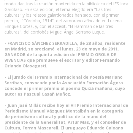
modalidad tras la reunión mantenida en la biblioteca del IES Inca
Garcilaso. En esta edición, el tema elegido era "Las tres
culturas" y los relatos galardonados han sido, con el primer
premio, "Córdoba, 1514", del zamorano afincado en Lucena
Enrique Cortés, y, con el accesit, "El Hamman de las tres
culturas", del cordobés Miguel Ángel Serrano Luque.
- FRANCISCO SÁNCHEZ SERRADILLA, de 28 años, residente
en Madrid, se proclamó el lunes, 23 de mayo de 2011,
GANADOR de la quinta edición del PREMIO OROLA DE
VIVENCIAS que promueve el escritor y editor Fernando
Orlando Olasagasti.
- El jurado del I Premio Internacional de Poesía Mariano
Sorribas, convocado por la Asociación Formación Ágora
concede el primer premio al poema Quizá mañana, cuyo
autor es Pascual Casañ Muñoz.
- Juan José Millás recibe hoy el VII Premio Internacional de
Periodismo Manuel Vázquez Montalbán en la categoría
de periodismo cultural y político de la mano del
presidente de la Generalitat, Artur Mas, y el conseller de
Cultura, Ferran Mascarell. El uruguayo Eduardo Galeano