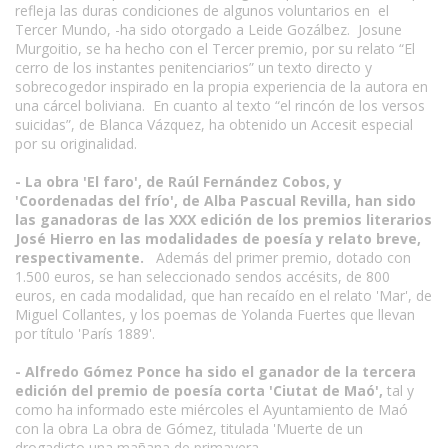
refleja las duras condiciones de algunos voluntarios en el
Tercer Mundo, -ha sido otorgado a Leide Gozálbez. Josune
Murgoitio, se ha hecho con el Tercer premio, por su relato “El
cerro de los instantes penitenciarios” un texto directo y
sobrecogedor inspirado en la propia experiencia de la autora en
una cárcel boliviana. En cuanto al texto “el rincón de los versos
suicidas”, de Blanca Vázquez, ha obtenido un Accesit especial
por su originalidad.
- La obra 'El faro', de Raúl Fernández Cobos, y
'Coordenadas del frío', de Alba Pascual Revilla, han sido
las ganadoras de las XXX edición de los premios literarios
José Hierro en las modalidades de poesía y relato breve,
respectivamente.
Además del primer premio, dotado con
1.500 euros, se han seleccionado sendos accésits, de 800
euros, en cada modalidad, que han recaído en el relato 'Mar', de
Miguel Collantes, y los poemas de Yolanda Fuertes que llevan
por título 'París 1889'.
- Alfredo Gómez Ponce ha sido el ganador de la tercera
edición del premio de poesía corta 'Ciutat de Maó',
tal y
como ha informado este miércoles el Ayuntamiento de Maó
con la obra La obra de Gómez, titulada 'Muerte de un
drogadicto una mañana de primavera.