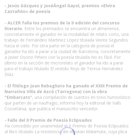
- Jesús Gázquez y JoséÁngel Gayol, premios «Elvira
Castañón» de poesía
- ALCER falla los premios de la II edición del concurso
literario.
Entre los premiados se encuentra un almeriense,
concretamente el ganador en la modalidad de relato corto, una
trabajo de Fernándeo Martínez López titulada Veinte Segundos
hacia el cielo. Por otra parte en la categoría de poesía el
ganador ha ido a parar a la ciudad de Barcelona, concretamente
a Javier Osorio Piñero con la poesía titulada No es fácil. Por
último en la sección de microrelato el ganador ha ido a parar
para el trabajo titulado El vestido Rojo de Teresa Hernández
Díaz.
- El filólogo Joan Rebagliato ha ganado el XXIII Premio de
Narrativa Villa de Ascó (Tarragona) con la obra
"Embarcats"
, una compilación de cuentos en tono humorístico
que parten de un naufragio, informa hoy la editorial de Valls
Cossetània, que publica el manuscrito vencedor.
- Fallo del II Premio de Poesía Eclipsados
Ha concedido por unanimidad el II Premio de Poesía Eclipsados
al libro titulado La resistencia del Alaskan Malamute, cuya plica